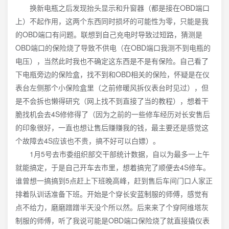
换新电瓶之后发现抬头显示和升窗器（都是接在OBD端口
上）不起作用，这两个东西同时损坏的可能性为零，只能是我
的OBD端口有问题。联想到自己充电时导致过短路，猜测是
OBD端口的保险烧了导致不供电（在OBD端口我测不到电瓶的
电压），当然此时我也不确定这东西是不是有保险。自己看了
下电瓶旁边的保险盒，找不到和OBD相关的保险，怀疑是在仪
表台左侧那个小保险盒里（之前修暖风拆仪表台时见过），但
是不会拆也懒得研究（网上找不到直接了当的教程），想着干
脆找机会去4S修修得了（因为之前的一些修车经历对长安售后
的印象很好，一直也想让售后赚赚我的钱，最主要还是感觉这
个故障去4S应该也不贵，搞不好可以白嫖）。
1月5号去市委组织部交干部统计数据，自以为最多一上午
就能搞定，于是自己开车去市里，想着搞完了顺便去4S修车。
谁曾想一搞搞到5点赶上下班晚高峰，赶到售后车间门口人家正
排着队训话准备下班。开始是个穿长安蓝制服的师傅，感觉有
点不给力，磨磨蹭蹭半天没个所以然。后来来了个穿阿维塔灰
制服的师傅，听了我说可能是OBD端口保险烧了就直接撬仪表