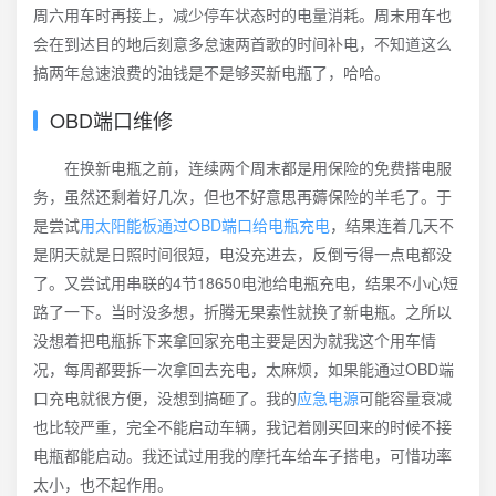
周六用车时再接上，减少停车状态时的电量消耗。周末用车也
会在到达目的地后刻意多怠速两首歌的时间补电，不知道这么
搞两年怠速浪费的油钱是不是够买新电瓶了，哈哈。
OBD端口维修
在换新电瓶之前，连续两个周末都是用保险的免费搭电服
务，虽然还剩着好几次，但也不好意思再薅保险的羊毛了。于
是尝试
用太阳能板通过OBD端口给电瓶充电
，结果连着几天不
是阴天就是日照时间很短，电没充进去，反倒亏得一点电都没
了。又尝试用串联的4节18650电池给电瓶充电，结果不小心短
路了一下。当时没多想，折腾无果索性就换了新电瓶。之所以
没想着把电瓶拆下来拿回家充电主要是因为就我这个用车情
况，每周都要拆一次拿回去充电，太麻烦，如果能通过OBD端
口充电就很方便，没想到搞砸了。我的
应急电源
可能容量衰减
也比较严重，完全不能启动车辆，我记着刚买回来的时候不接
电瓶都能启动。我还试过用我的摩托车给车子搭电，可惜功率
太小，也不起作用。