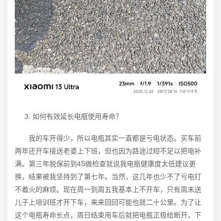
如何有效延长电瓶使用寿命？
我的车开得少，所以电瓶其实一直都是亏电状态。买车前
两年还开车接送老婆上下班，但也因为路途过短不足以把电补
满。第三年脱保前到4S做检查就说我电瓶健康度太低建议更
换，结果被我坚持到了第七年。当然，这几年也少不了亏电打
不着火的麻烦。现在周一到周五我基本上不开车，只有周末送
儿子上培训班才开下车，来来回回可能也就二十公里。为了让
这个电瓶寿命长点，周日结束用车后就把电瓶正极给断开，下