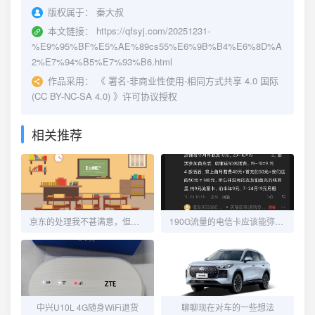
版权属于：
秦大叔
本文链接：
https://qfsyj.com/20251231-
%E9%95%BF%E5%AE%89cs55%E6%9B%B4%E6%8D%A
2%E7%94%B5%E7%93%B6.html
作品采用：
《
署名-非商业性使用-相同方式共享 4.0 国际
(CC BY-NC-SA 4.0)
》许可协议授权
相关推荐
京东的处理我不甚满意，但又觉得没毛病！
190G流量的电信卡应该能弥补流量不够用的窘境了
中兴U10L 4G随身WiFi退货
聊聊现在对车的一些想法