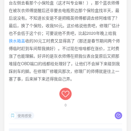
台左侧去看那个小保险盒（这才叫专业嘛！），那个蓝衣师傅
在被灰衣师傅提醒后还非要去电瓶旁边那个保险盒找半天，最
后说没有。不知道长安是不是把精英师傅都调去修阿维塔了？
最后，换了个保险，收我50元。这价格说他贵吧，修理厂估计
也不会低于这个价；可要说他不贵吧，比起2020年晚上给我
换水箱盖
收的30元工时费又显得高了（那还是春节期间两个师
傅临时赶到车间帮我搞好）。不过现在啥啥都在涨价，工时费
涨了也能理解。好评的是灰衣师傅在把我仪表台复原后又把那
堆接在OBD端口的线都给处理好了，让他们不会掉下来碰到我
踩刹车的脚。在修理厂修暖风那次，修理厂的师傅就是往上一
塞了事，后来掉下来还得我自己弄。
0
使用感受