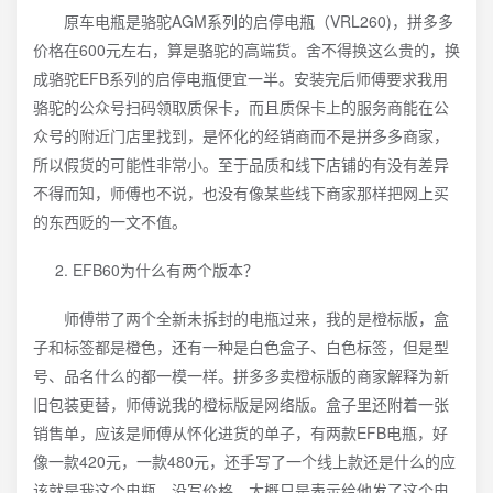
原车电瓶是骆驼AGM系列的启停电瓶（VRL260)，拼多多
价格在600元左右，算是骆驼的高端货。舍不得换这么贵的，换
成骆驼EFB系列的启停电瓶便宜一半。安装完后师傅要求我用
骆驼的公众号扫码领取质保卡，而且质保卡上的服务商能在公
众号的附近门店里找到，是怀化的经销商而不是拼多多商家，
所以假货的可能性非常小。至于品质和线下店铺的有没有差异
不得而知，师傅也不说，也没有像某些线下商家那样把网上买
的东西贬的一文不值。
EFB60为什么有两个版本？
师傅带了两个全新未拆封的电瓶过来，我的是橙标版，盒
子和标签都是橙色，还有一种是白色盒子、白色标签，但是型
号、品名什么的都一模一样。拼多多卖橙标版的商家解释为新
旧包装更替，师傅说我的橙标版是网络版。盒子里还附着一张
销售单，应该是师傅从怀化进货的单子，有两款EFB电瓶，好
像一款420元，一款480元，还手写了一个线上款还是什么的应
该就是我这个电瓶，没写价格，大概只是表示给他发了这个电