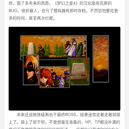
终，圆了多年来的夙愿。《梦幻之星4》的汉化版有花屏的
BUG，很折磨人，也亏了模拟器有即时存档，不然恐怕要花更
多的时间，甚至再次烂尾。
本来还说练练级再去干最终BOSS，结果迷宫走着走着就碰
上了。碰上了就干呗，不曾想毫无准备的，HP、TP都没补满的