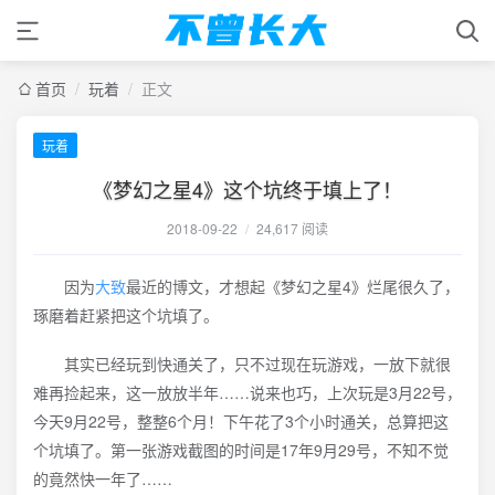
首页
/
玩着
/
正文
玩着
《梦幻之星4》这个坑终于填上了！
2018-09-22
/
24,617 阅读
因为
大致
最近的博文，才想起《梦幻之星4》烂尾很久了，
琢磨着赶紧把这个坑填了。
其实已经玩到快通关了，只不过现在玩游戏，一放下就很
难再捡起来，这一放放半年……说来也巧，上次玩是3月22号，
今天9月22号，整整6个月！下午花了3个小时通关，总算把这
个坑填了。第一张游戏截图的时间是17年9月29号，不知不觉
的竟然快一年了……