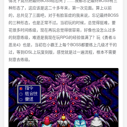
情况下竟然把最终BOSS给怼死了……我都忘记最终BOSS有三
种形态了，这应该是这二十多年来，第一次见面。算上以前
的，总共见了三面吧，对于有脸盲症的我来说，忘记最终BOSS
的三种形态，也是正常不过。当初玩的时候，总觉得挺难，要
花很多时间练级，现在再玩总觉得很容易，好像也没怎么过多
的刻意练级，难道是我现在玩RPG的经验值满了？玩《勇者斗
恶龙4》也是，当初在小霸王上每个BOSS都要练上几级才干的
过，等到iDSL上玩复刻版，感觉就是过一遍流程，根本不需要
刻意去练级。