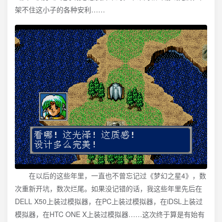
架不住这小子的各种安利……
在以后的这些年里，一直也不曾忘记过《梦幻之星4》，数
次重新开坑，数次烂尾。如果没记错的话，我这些年里先后在
DELL X50上装过模拟器，在PC上装过模拟器，在iDSL上装过
模拟器，在HTC ONE X上装过模拟器……这次终于算是有始有