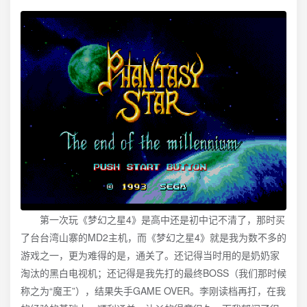
第一次玩《梦幻之星4》是高中还是初中记不清了，那时买
了台台湾山寨的MD2主机，而《梦幻之星4》就是我为数不多的
游戏之一，更为难得的是，通关了。还记得当时用的是奶奶家
淘汰的黑白电视机；还记得是我先打的最终BOSS（我们那时候
称之为“魔王”），结果失手GAME OVER。李刚读档再打，在我