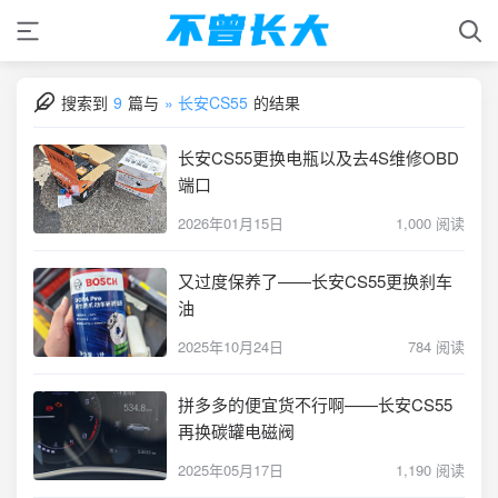
搜索到
9
篇与
» 长安CS55
的结果
长安CS55更换电瓶以及去4S维修OBD
端口
2026年01月15日
1,000 阅读
又过度保养了——长安CS55更换刹车
油
2025年10月24日
784 阅读
拼多多的便宜货不行啊——长安CS55
再换碳罐电磁阀
2025年05月17日
1,190 阅读