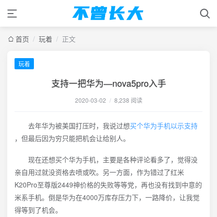
首页
/
玩着
/
正文
玩着
支持一把华为—nova5pro入手
2020-03-02
/
8,238 阅读
去年华为被美国打压时，我说过想
买个华为手机以示支持
，但最后因为穷只能把机会让给别人。
现在还想买个华为手机，主要是各种评论看多了，觉得没
亲自用过就没资格去喷或吹。另一方面，作为错过了红米
K20Pro至尊版2449神价格的失败等等党，再也没有找到中意的
米系手机。倒是华为在4000万库存压力下，一路降价，让我觉
得等到了机会。