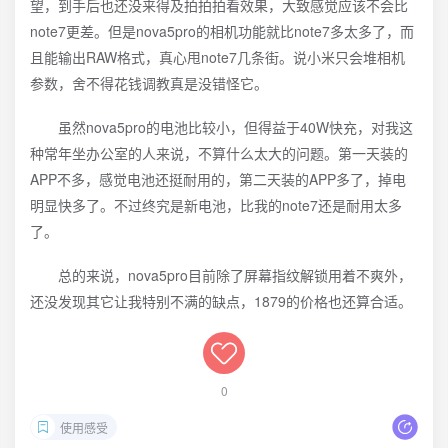
望，到手后也还没来得及拍拍拍看效果，大致感觉应该不会比
note7更差。但是nova5pro的相机功能就比note7多太多了，而
且能输出RAW格式，真心甩note7几条街。说小米只会堆相机
参数，舍不得花钱调教真是没错怪它。
虽然nova5pro的电池比较小，但得益于40W快充，对我这
种常年坐办公室的人来说，不算什么太大的问题。第一天装的
APP不多，感觉电池还挺耐用的，第二天装的APP多了，掉电
明显快多了。不过终究是新电池，比我的note7还是耐用太多
了。
总的来说，nova5pro目前除了屏幕指纹解锁用着不爽外，
还没发现其它让我特别不满的缺点，1879的价格也还算合适。
0
使用感受