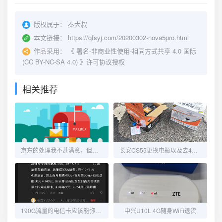
版权属于：
秦大叔
本文链接：
https://qfsyj.com/20200302-nova5pro.html
作品采用：
《
署名-非商业性使用-相同方式共享 4.0 国际
(CC BY-NC-SA 4.0)
》许可协议授权
相关推荐
京东的处理我不甚满意，但又觉得没毛病！
长安CS55更换电瓶以及去4S维修OBD端口
190G流量的电信卡应该能弥补流量不够用的窘境了
中兴U10L 4G随身WiFi退货