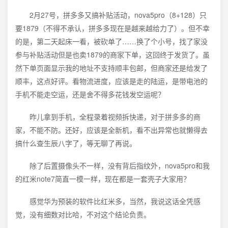
2月27号，拼多多又搞补贴活动，nova5pro（8+128）只
要1879（不得不承认，拼多多现在是越来越给力了）。但不幸
的是，第二天起床一看，被砍单了……换了个小号，找了家没
参与补贴活动但是也卖1879的商家下单，这回终于发货了。虽
然下单页面显示我的地址不支持顺丰包邮，但商家还是给发了
顺丰，这点好评。看物流进度，应该是走的陆运，是带电池的
手机不能走空运，还是舍不得多花钱发空运呢？
昨儿拿到手机，全程录着视频拆快递，对于拼多多的商
家，不能不防。还好，应该是全新机，看不出异常也就懒得去
搞什么查生辰八字了，等无聊了再说。
除了后置摄像头不一样，没有背后指纹外，nova5pro和我
的红米note7简直一模一样，现在都是一套壳子大家用？
感觉华为预装的软件比红米多，当然，我说这话全凭感
觉，没有细数对比哈，不对这个结论负责。