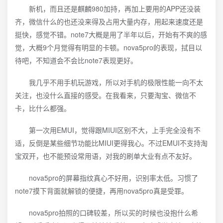
新机，而且还是麒麟980加持，再加上要用的APP还没装
齐，微信什么的也还没来得及占用大量内存，用起来速度还是
挺快，感觉不错。note7大概是用了半年以后，开始有不爽的感
觉，大概9个月觉得有明显的卡顿。nova5pro的表现，拭目以
待吧，不知道会不会比note7表现更好。
我几乎不用手机玩游戏，所以对手机的极限性能一向不太
关注，也没什么直接的感受。在我看来，只要淘宝、微信不
卡，比什么都强。
第一次用EMUI，觉得跟MIUI区别不大，上手完全没有不
适，反倒是某些细节功能比MIUI更得我心。不过EMUI不支持淘
宝双开，也不能预设常用语，对我的刷单大业有点不友好。
nova5pro的屏幕指纹真心不好用，识别率太低。习惯了
note7摸下背面就解锁的便捷，再用nova5pro真是受罪。
nova5pro拍照的口碑较差，所以买的时候也没抱什么希