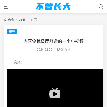
首页
/
玩着
/
正文
玩着
内容令我极度舒适的一个小视频
2020-02-20
/
4,708 阅读
真爽！