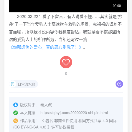
2020.02.22：看了下留言，有人说看不懂……其实就是“抄
袭”了一下当年爱狗人士高速拦车救狗的场景，赤裸裸的讽刺不
言而喻，所以我才说内容令我极度舒适，我就是看不惯那些所
谓的爱狗人士的所作所为，当年还写过一篇
《你那虚伪的爱心，真的恶心到我了！》
。
0
日常流水账
版权属于：
秦大叔
本文链接：
https://qfsyj.com/20200220-shi-pin.html
作品采用：
《
署名-非商业性使用-相同方式共享 4.0 国际
(CC BY-NC-SA 4.0)
》许可协议授权