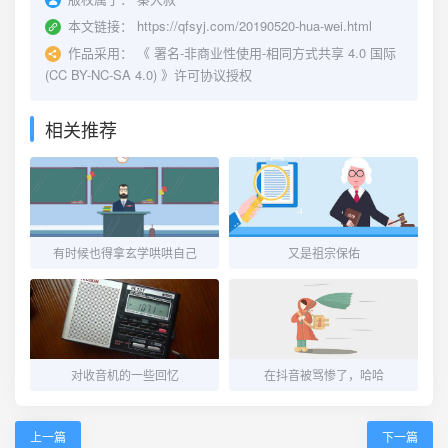
本文链接：
https://qfsyj.com/20190520-hua-wei.html
作品采用：
《
署名-非商业性使用-相同方式共享 4.0 国际
(CC BY-NC-SA 4.0)
》许可协议授权
相关推荐
有时候也得拿玄学哄哄自己
又是祖宗保佑
对收音机的一些回忆
在抖音被骂惨了，哈哈
上一篇
下一篇