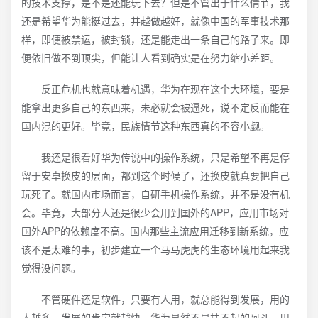
的技术支撑，是不是还能玩下去？但是不管出于什么情节，我
还是希望华为能挺过去，并越做越好，就像中国的军事技术那
样，即便被禁运，被封锁，还是能走出一条自己的路子来。即
便依旧做不到顶尖，但能让人看到确实是在努力缩小差距。
反正危机也就意味着机遇，华为在现在这个大环境，要是
能拿出更多自己的东西来，未必就会被逼死，说不定反而能在
国内混的更好。毕竟，民族情节这种东西真的不容小觑。
我还是很看好华为传说中的操作系统，只是希望不再是停
留于安卓换皮的层面，都到这个时候了，还换皮就真要把自己
玩死了。就国内市场而言，自研手机操作系统，并不是没有机
会。毕竟，大部分人还是很少会用到国外的APP，应用市场对
国外APP的依赖度不高。国内那些主流应用迁移到新系统，应
该不是太难的事，初步建立一个马马虎虎的生态环境用起来我
觉得没问题。
不管硬件还是软件，只要有人用，就总能得到发展，用的
人越多，发展的肯定就越快。华为显然不是扶不起的阿斗，用