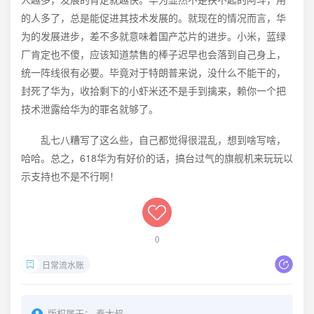
的人多了，总是能促进其技术发展的。就现在的情况而言，华
为的发展进步，差不多就意味着国产芯片的进步。小米，蓝绿
厂肯定也不傻，应该知道禁售的棒子迟早也会落到自己身上，
统一阵线很有必要。毕竟对于特朗普来说，没什么不能干的，
封死了华为，收拾剩下的小虾米还不是手到擒来，赖你一个把
技术泄露给华为的罪名就够了。
乱七八糟写了这么些，自己都觉得很混乱，想到啥写啥，
哈哈。总之，618华为有好价的话，搞台过气的旗舰机来玩玩以
示支持也不是不行啊！
0
日常流水账
版权属于：
秦大叔