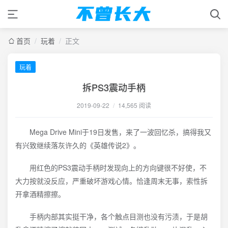
首页
/
玩着
/
正文
玩着
拆PS3震动手柄
2019-09-22
/
14,565 阅读
Mega Drive Mini于19日发售，来了一波回忆杀，搞得我又
有兴致继续落灰许久的《英雄传说2》。
用红色的PS3震动手柄时发现向上的方向键很不好使，不
大力按就没反应，严重破坏游戏心情。恰逢周末无事，索性拆
开拿酒精擦擦。
手柄内部其实挺干净，各个触点目测也没有污渍，于是胡