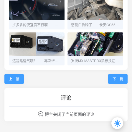
拼多多的便宜货不行啊——长安CS55再换碳罐电磁阀
感觉白折腾了——长安CS55更换碳罐电磁阀
这是啥运气哦？——再次维修长安CS55的冷热风切换
罗技MX MASTER3鼠标换左右键微动
上一篇
下一篇
评论
博主关闭了当前页面的评论