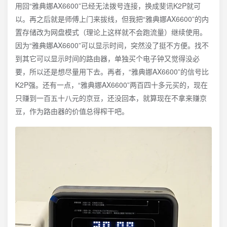
用回“雅典娜AX6600”已经无法拨号连接，换成斐讯K2P就可
以。再之后就是师傅上门来拔线，但我把“雅典娜AX6600”的内
置存储改为网盘模式（理论上这样就不会跑流量）继续使用。
因为“雅典娜AX6600”可以显示时间，突然没了挺不方便。找不
到其它可以显示时间的路由器，单独买个电子钟又觉得没必
要，所以还是想尽量用下去。再者，“雅典娜AX6600”的信号比
K2P强。还有一点，“雅典娜AX6600”两百四十多元买的，现在
只赚到一百五十八元的京豆，还没回本，就算现在不拿来赚京
豆，作为路由器的价值总得榨干吧。