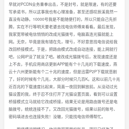
早就对PCDN业务重拳出击，不是封号，就是限速，有的还要
写承诺书，所以这事我也有心理准备，甚至还感叹辰溪竟然一
直没有动静。10000号我是不能随便打的，所以只能自己先折
腾，实在不行等明天要老婆去找电信师傅来看看。最后发现，
我家宽带被电信悄悄的改成光猫拨号，电脑直连光猫就能上
网。无奈，毕竟是我有错在先，理亏，不好意思找电信说给我
改回桥接模式。于是，把路由模式改成自动连接，能上网就行
吧，公网IP没了就没了吧。被改成光猫拨号后，发现速度还是
上不去，手机应用商店更新APP能有个十几兆的下载速度，燕
云十六州更新能有个二十兆的速度，但是迅雷P2P下载就悲剧
了，好的时候有个几兆，大部分时候只几百K。这和以前几十兆
近百兆的下载速度比起来，简直一夜回到解放前。从没动过光
猫设置的我，终于忍不住打开了光猫设置页面，看到可以设置
桥接模式立马就给它改成桥接，结果无论是用路由拨号还是电
脑拨号，统统连接不了。又改回光猫拨号，结果以前的账号、
密码填进去也连接失败！没辙，只能找电信师傅帮忙。
跟师傅说明情况，他说我家宽带的账号、密码已经改了，