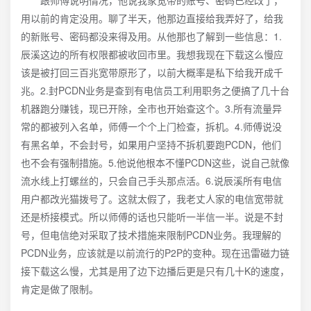
用以前的肯定没用。聊了半天，他那边直接给我弄好了，给我
的新账号、密码都没来得及用。从他那也了解到一些信息：1.
辰溪这边的所有权限都被收回市里。我想我现在下载这么慢应
该是被打回三百兆宽带原形了，以前大概率是私下给我开成千
兆。2.封PCDN业务是查到有电信员工利用职务之便搞了几十台
机器跑分赚钱，现已开除，全市也开始查这个。3.所有流量异
常的都被列入名单，师傅一个个上门检查，拆机。4.师傅说没
有黑名单，不会封号，如果用户坚持不拆机要跑PCDN，他们
也不会有强制措施。5.他说他根本不懂PCDN这些，说自己就像
流水线上打螺丝的，只会自己手头那点活。6.说辰溪所有电信
用户都改光猫拨号了。这就太假了，我老丈人家的电信宽带就
还是桥接模式。所以师傅的话也只能听一半信一半。说是不封
号，但电信绝对采取了技术措施来限制PCDN业务。我理解的
PCDN业务，应该就是以前流行的P2P的变种。现在迅雷磁力链
接下载这么慢，尤其是用了边下边播后更是只有几十K的速度，
肯定是做了限制。