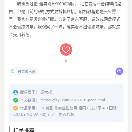
我也想过把“雅典娜AX6600”刷机，把它变成一台纯粹的路
由，但是目前的刷机方式要拆机短接，刷机教程也是云里雾
里，我实在是没兴趣折腾。咨询了京东客服，说改成网盘模式
不会偷跑流量，我观察了一阵，确实看不出偷跑流量，那就这
么先用着吧。
0
日常流水账
版权属于：
秦大叔
本文链接：
https://qfsyj.com/20250701-pcdn.html
作品采用：
《
署名-非商业性使用-相同方式共享 4.0 国际
(CC BY-NC-SA 4.0)
》许可协议授权
相关推荐