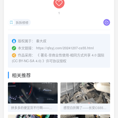
1
拆拆修修
版权属于：
秦大叔
本文链接：
https://qfsyj.com/20241207-cs55.html
作品采用：
《
署名-非商业性使用-相同方式共享 4.0 国际
(CC BY-NC-SA 4.0)
》许可协议授权
相关推荐
拼多多的便宜货不行啊——长安CS55再换碳罐电磁阀
感觉白折腾了——长安CS55更换碳罐电磁阀