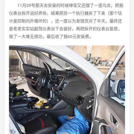
11月29号那天去安装的时候神宝又还摆了一道乌龙，把我
仪表台拆开说好弄些，结果把另一个执行器拆了下来（那个估
计是控制内外循环的），还一度以为发错货对了半天。最终还
是老老实实钻副驾仪表台下去装好，再把拆开的仪表台复原，
做了一大堆无用功，最后收了我60元安装费。