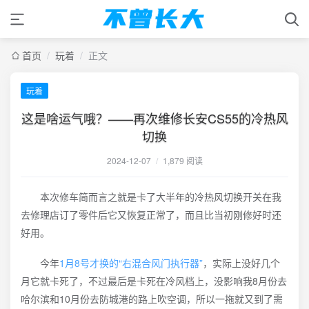
首页
/
玩着
/
正文
玩着
这是啥运气哦？——再次维修长安CS55的冷热风
切换
2024-12-07
/
1,879 阅读
本次修车简而言之就是卡了大半年的冷热风切换开关在我
去修理店订了零件后它又恢复正常了，而且比当初刚修好时还
好用。
今年
1月8号才换的“右混合风门执行器”
，实际上没好几个
月它就卡死了，不过最后是卡死在冷风档上，没影响我8月份去
哈尔滨和10月份去防城港的路上吹空调，所以一拖就又到了需