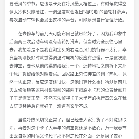
要暖风的季节。应该是卡死在冷风最大档位上，有时候觉得空
调太冷也只能硬扛，一调温度就会发出“啪啪啪”的齿轮打滑声，
每次启动车辆也会发出这样的声音，可能是想自行复位所致。
在去修车的前几天可能它自己就已经好了，因为我印象中
后面两三次启动车辆没有齿轮打滑声，但当时完全没往心里
去。我想着是不是我在淘宝买的右混合风门执行器不太行，毕
竟当初刚换好时就觉得调温时电机的反应有点慢。于是这次跑
去神宝，要他从他的渠道给我订一个，还特地把之前拆下来那
个原厂货留给他对照着买。回家路上鬼使神差的调了热风，竟
然一切正常，反应速度还很快，这他妈算什么事！猜测是前几
天去修溪镇龚家湾村狠狠颠的那两下把原本卡死的位置给颠开
了于是恢复正常，不然无法解释卡了大半年的执行器怎么在我
去订货替换后它就好了，难道有玄学不成。
虽说冷热风切换正常了，但已经要人家订货了不好意思取
消，再者对这个卡了大半年的淘宝货还是不放心，万一我春节
出去自驾的时候又卡死了那不得冻死在外面，还是换了安心