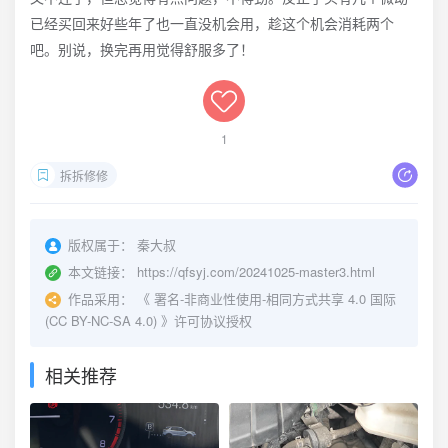
已经买回来好些年了也一直没机会用，趁这个机会消耗两个
吧。别说，换完再用觉得舒服多了！
1
拆拆修修
版权属于：
秦大叔
本文链接：
https://qfsyj.com/20241025-master3.html
作品采用：
《
署名-非商业性使用-相同方式共享 4.0 国际
(CC BY-NC-SA 4.0)
》许可协议授权
相关推荐