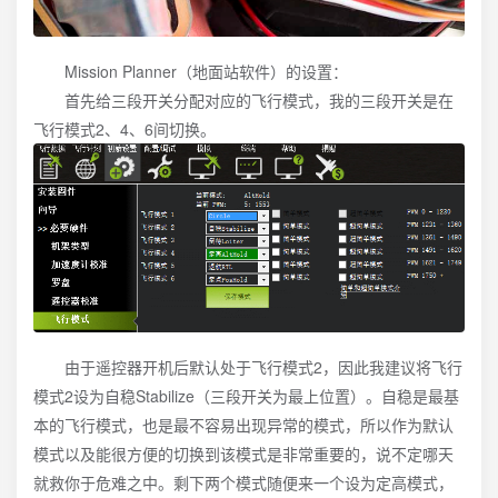
Mission Planner（地面站软件）的设置：
首先给三段开关分配对应的飞行模式，我的三段开关是在
飞行模式2、4、6间切换。
由于遥控器开机后默认处于飞行模式2，因此我建议将飞行
模式2设为自稳Stabilize（三段开关为最上位置）。自稳是最基
本的飞行模式，也是最不容易出现异常的模式，所以作为默认
模式以及能很方便的切换到该模式是非常重要的，说不定哪天
就救你于危难之中。剩下两个模式随便来一个设为定高模式，