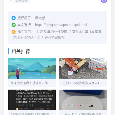
版权属于：
秦大叔
本文链接：
https://qfsyj.com/apm-autopid.html
作品采用：
《
署名-非商业性使用-相同方式共享 4.0 国际
(CC BY-NC-SA 4.0)
》许可协议授权
相关推荐
京东的处理我不甚满意，但又觉得没毛病！
长安CS55更换电瓶以及去4S维修OBD端口
190G流量的电信卡应该能弥补流量不够用的窘境了
中兴U10L 4G随身WiFi退货