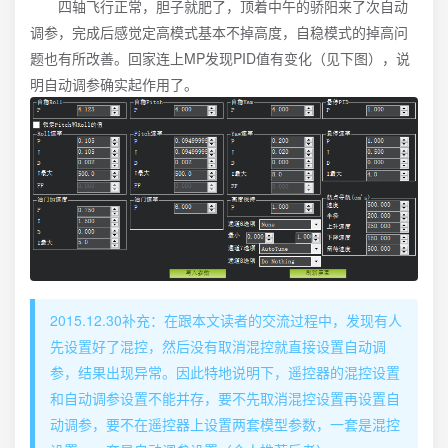
四轴飞行正常，胆子就肥了，顶着中午的骄阳来了次自动
调参，完成后感觉定高模式基本不掉高度，自稳模式的掉高问
题也有所改善。回家连上MP发现PID值有变化（见下图），说
明自动调参确实起作用了。
2015.12.30补充：在跟本文读者的交流过程中，发现有人
先设置好了混控，然后没有取消混控就直接设置自动调
参，结果出现异常。因此特地说明下，遥控器的混控设置
和自动调参设置不能并存，要不先取消混控设置再设置自
动调参，要不在遥控器上设置两套模型参数，一套是混控