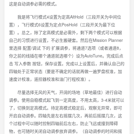
这是自动调参必需的模式。
我是将飞行模式4设置为定高AltHold（三段开关为中间位
置），飞行模式6设置为定点PosHold（三段开关为最下位
置）。总之，除了定高模式是必需外，剩下两个模式可以根据
自己的习惯进行设置，不必生搬硬套。然后在Mission Planner
里选择 配置/调试 下的 扩展调参，将通道7选项（或者通道8，
你之前的线插在哪个通道就选哪个）设为AutoTune。完成后点
击 写入参数 按钮，保存设置。完成以上设置后，并确认自己的
四轴处于正常状态（要是不确定的话就再做一遍罗盘校准，加
速度计校准，遥控器校准和油门行程校准）。
尽量选择无风的天气，开阔的场地（草地最佳）进行自动
调参。使用自稳模式起飞到一定高度，不用太高，3-4米就可以
了，切换到定高模式。待定高模式稳定后，观察无异常，即可
开启自动调参。四轴先是左右摇摆几次，再前后摇摆几次，这
个过程中可以随时控制四轴前后左右，防止飞远或撞到障碍
物，也可随时关闭自动调参放弃调参。（自动调参的时间和摇