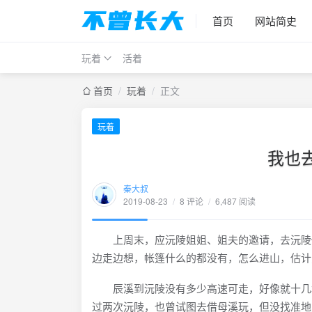
首页
网站简史
玩着
活着
首页
/
玩着
/
正文
玩着
我也
秦大叔
2019-08-23
/
8 评论
/
6,487 阅读
上周末，应沅陵姐姐、姐夫的邀请，去沅陵借
边走边想，帐篷什么的都没有，怎么进山，估计
辰溪到沅陵没有多少高速可走，好像就十几块钱
过两次沅陵，也曾试图去借母溪玩，但没找准地