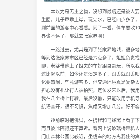
本以为是无主之物，没想到最后还是被人要回
生圈，儿子乖乖上岸。玩完水，已经四点多了，
到前面的游客中心看看。到了一看，停车要收1
界也不远了，那就去张家界呗！
一路过去，尤其是到了张家界地域，很多地方
等到达张家界市区已经是六点多了，姐姐负责找
聊，老婆带他上了姐夫的车好跟哥哥玩，所以我
过比起以前，如今还是淡定多了，跟丢就跟丢呗
化要热闹，毕竟游客多，但交通环境真是复杂太
担心没有礼让行人被拍照。定位发来以后，我用
我在几个桥上打转。最后没辙，只能改用手机导
航语音开，很不习惯，焦虑又增加几分。好不容
睡前临时抱佛脚，在携程和马蜂窝上看了下要
而且彼此隔得还不算近。看网上说玻璃桥是私人
门山森林公园比较近，坐缆车的地方离我住的宾