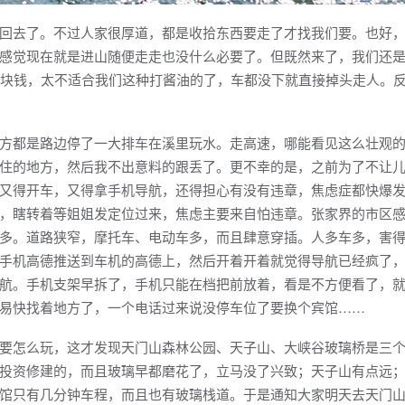
去了。不过人家很厚道，都是收拾东西要走了才找我们要。也好，
感觉现在就是进山随便走走也没什么必要了。但既然来了，我们还
0块钱，太不适合我们这种打酱油的了，车都没下就直接掉头走人。
都是路边停了一大排车在溪里玩水。走高速，哪能看见这么壮观的
住的地方，然后我不出意料的跟丢了。更不幸的是，之前为了不让
又得开车，又得拿手机导航，还得担心有没有违章，焦虑症都快爆
，瞎转着等姐姐发定位过来，焦虑主要来自怕违章。张家界的市区
多。道路狭窄，摩托车、电动车多，而且肆意穿插。人多车多，害
手机高德推送到车机的高德上，然后开着开着就觉得导航已经疯了
航。手机支架早拆了，手机只能在档把前放着，看是不方便看了，
易快找着地方了，一个电话过来说没停车位了要换个宾馆……
怎么玩，这才发现天门山森林公园、天子山、大峡谷玻璃桥是三个
投资修建的，而且玻璃早都磨花了，立马没了兴致；天子山有点远
馆只有几分钟车程，而且也有玻璃栈道。于是通知大家明天去天门