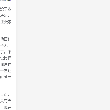
没了救
是决定开
反正张家
场面！
儿子无
发了。不
感觉比怀
得我总在
，一直让
就听着导
景点，
；只有天
山，现在