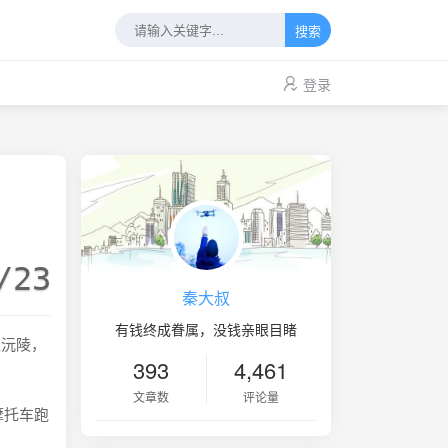
搜索
登录
/23
秦大叔
有钱终成眷属，没钱亲眼目睹
沅陵，
393
4,461
文章数
评论量
摩托车跑