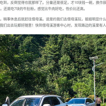
到，反倒觉得也就那样了。分量还是很足，才10块钱一碗，换作
吃，还是吃7块的牛肚粉，感觉比牛肉好吃，性价比还高。
稍事休息后就赶往借母溪。说是约我们去借母溪玩，姐姐明显什么
我们出去玩都好随意！快到借母溪游客中心时，发现路边的溪里有