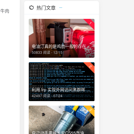
热门文章
牛肉
1
电油汀真的是鸡肋一般的存在，累觉不爱！
50833 阅读 - 12/15
2
利用 frp 实现外网访问黑群晖 NAS
42497 阅读 - 07/24
3
自己动手更换长安CS55汽油滤芯、机油和机油滤芯