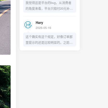
我觉得这是平台的bug，从消费者
的角度来看，平台只赔付20元补偿
这么处理不太妥当，有点店大欺客
了。
Hary
2026-05-16
这个确实有这个规定，好像订单那
里提示的还是比较明显的，之前我
兑换过洗车券，也是赶在过期前几
天去洗了，只不过这个预约30天之
后的日期着实有点BUG了