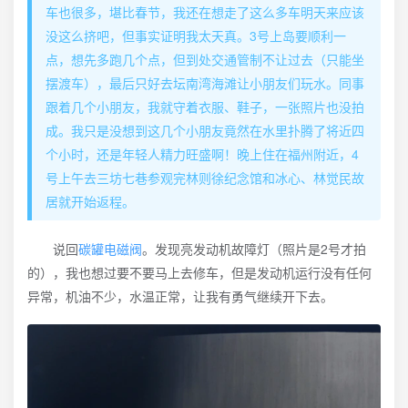
车也很多，堪比春节，我还在想走了这么多车明天来应该
没这么挤吧，但事实证明我太天真。3号上岛要顺利一
点，想先多跑几个点，但到处交通管制不让过去（只能坐
摆渡车），最后只好去坛南湾海滩让小朋友们玩水。同事
跟着几个小朋友，我就守着衣服、鞋子，一张照片也没拍
成。我只是没想到这几个小朋友竟然在水里扑腾了将近四
个小时，还是年轻人精力旺盛啊！晚上住在福州附近，4
号上午去三坊七巷参观完林则徐纪念馆和冰心、林觉民故
居就开始返程。
说回
碳罐电磁阀
。发现亮发动机故障灯（照片是2号才拍
的），我也想过要不要马上去修车，但是发动机运行没有任何
异常，机油不少，水温正常，让我有勇气继续开下去。