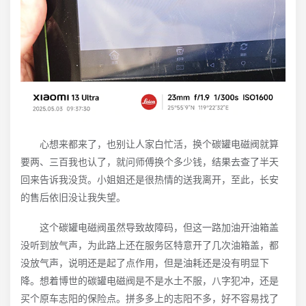
心想来都来了，也别让人家白忙活，换个碳罐电磁阀就算
要两、三百我也认了，就问师傅换个多少钱，结果去查了半天
回来告诉我没货。小姐姐还是很热情的送我离开，至此，长安
的售后依旧没让我失望。
这个碳罐电磁阀虽然导致故障码，但这一路加油开油箱盖
没听到放气声，为此路上还在服务区特意开了几次油箱盖，都
没放气声，说明还是起了点作用，但是油耗还是没有明显下
降。想着博世的碳罐电磁阀是不是水土不服，八字犯冲，还是
买个原车志阳的保险点。拼多多上的志阳不多，好不容易找了