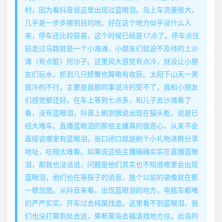
村，因为看抖音说这里出现过蓝眼泪。岛上车流量很大，
几乎是一步步挪到目的地。好在这个地方似乎没什么人
来，停车还比较容易，这个时候已经是17点了。停车点往
前走过马路就是一个小海滩，小朋友们就迫不及待的上沙
滩（有点脏）挖沙子。这里风大感觉有点冷，就没让小朋
友们玩水，抓到几只螃蟹也算略有收获。太阳下山天一黑
就冷的不行，主要是我那同事说冷的受不了，我和小朋友
们感觉都还好。在车上等到七点多，和儿子去沙滩看了
看，没有蓝眼泪，抖音上刷到据说出现在猫头乾，说是已
经大堵车。直播蓝眼泪的那些主播真的很恶心，从来不会
直接说哪里有蓝眼泪，张口闭口就是刷个小礼物进群分享
地址，吃相太难看。如果说这些主播确确实实在直播蓝眼
泪，那我也没话说，问题是他们其实也不知道哪里会出现
蓝眼泪，他们也在等探子的消息，放个以前的录像就在那
一顿忽悠。从抖音来看，出现蓝眼泪的地方，电瓶车都堵
的严严实实，开车过去纯属找虐。这里看不到蓝眼泪，我
们也没打算到处去追，果断离岛去福清找地方住。出岛的