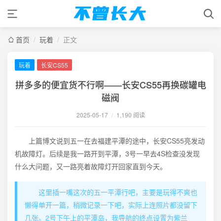
首页
/
玩着
/
正文
玩着
长安CS55
拼多多的便宜货不行啊——长安CS55再换碳罐电
磁阀
2025-05-17
/
1,190 阅读
上篇博文说到五一在去福建平潭的途中，长安CS55亮发动
机故障灯。后续是我一路开到平潭，3号一早去4S检查没发现
什么大问题，又一路亮着故障灯开回家直到今天。
这里插一嘴这次的五一平潭行吧，主要是玩得不爽也
懒得单开一篇，稍微记录一下吧，实际上连照片都没留下
几张。2号下午上的平潭岛，我导航的终点设置为紫兰