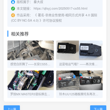
版权属于：
秦大叔
本文链接：
https://qfsyj.com/20250517-cs55.html
作品采用：
《
署名-非商业性使用-相同方式共享 4.0 国际
(CC BY-NC-SA 4.0)
》许可协议授权
相关推荐
感觉白折腾了——长安CS55更换碳罐电磁阀
这是啥运气哦？——再次维修长安CS55的冷热风切换
罗技MX MASTER3鼠标换左右键微动
铃木UU125踏板摩托车再次更换电瓶
上一篇
下一篇