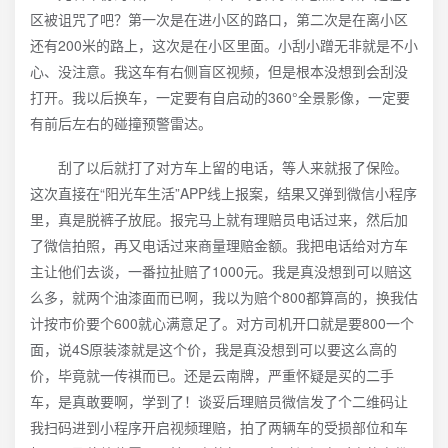
区被诅咒了吧？第一次是在进小区的路口，第二次是在离小区
还有200米的路上，这次是在小区里面。小刮小蹭无非就是不小
心、没注意。我这车有右侧盲区视频，但是根本没想到会刮没
打开。我以后换车，一定要有自启动的360°全景影像，一定要
有前后左右的碰撞预警雷达。
刮了以后就打了对方车上留的电话，等人来就报了保险。
这次直接在“阳光车生活”APP线上报案，结果又弹到微信小程序
里，真是脱裤子放屁。报完马上就有理赔员电话过来，然后加
了微信拍照，再又电话过来商量理赔金额。我把电话给对方车
主让他们去谈，一番拉扯赔了1000元。我是真没想到可以赔这
么多，就两个油漆面而已啊，我以为赔个800都算高的，换我估
计按市价要个600就心满意足了。对方司机开口就是要800一个
面，说4S原装漆就是这个价，我是真没想到可以要这么高的
价，毕竟就一传祺而已。还是云南牌，严重怀疑是买的二手
车，是真敢要啊，学到了！谈妥后理赔员微信发了个二维码让
我扫码进到小程序开启视频理赔，拍了两辆车的受损部位和车