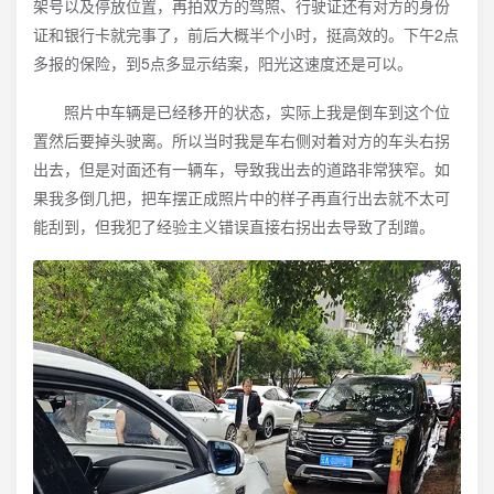
架号以及停放位置，再拍双方的驾照、行驶证还有对方的身份
证和银行卡就完事了，前后大概半个小时，挺高效的。下午2点
多报的保险，到5点多显示结案，阳光这速度还是可以。
照片中车辆是已经移开的状态，实际上我是倒车到这个位
置然后要掉头驶离。所以当时我是车右侧对着对方的车头右拐
出去，但是对面还有一辆车，导致我出去的道路非常狭窄。如
果我多倒几把，把车摆正成照片中的样子再直行出去就不太可
能刮到，但我犯了经验主义错误直接右拐出去导致了刮蹭。