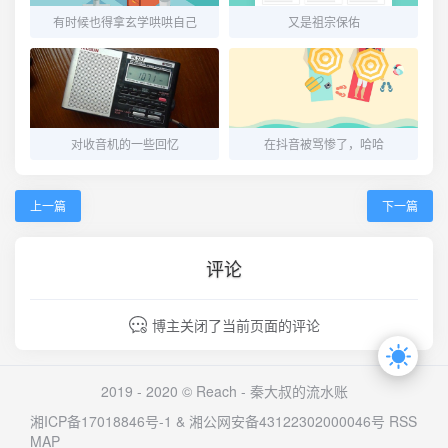
有时候也得拿玄学哄哄自己
又是祖宗保佑
对收音机的一些回忆
在抖音被骂惨了，哈哈
上一篇
下一篇
评论
博主关闭了当前页面的评论
2019 - 2020 © Reach -
秦大叔的流水账
湘ICP备17018846号-1
&
湘公网安备43122302000046号
RSS
MAP