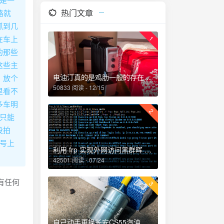
热门文章
路就
抓到几
在车上
1
的那些
这些主
电油汀真的是鸡肋一般的存在，累觉不爱！
，放个
50833 阅读 - 12/15
里看不
多车明
2
只能
没拍
号上
利用 frp 实现外网访问黑群晖 NAS
42501 阅读 - 07/24
有任何
3
自己动手更换长安CS55汽油滤芯、机油和机油滤芯