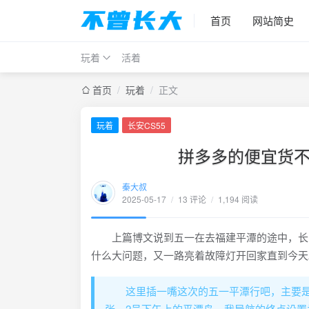
首页
网站简史
玩着
活着
首页
/
玩着
/
正文
玩着
长安CS55
拼多多的便宜货不
秦大叔
2025-05-17
/
13 评论
/
1,194 阅读
上篇博文说到五一在去福建平潭的途中，长安C
什么大问题，又一路亮着故障灯开回家直到今天
这里插一嘴这次的五一平潭行吧，主要是
张。2号下午上的平潭岛，我导航的终点设