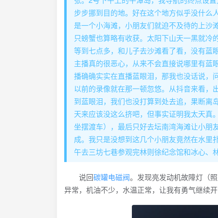
步步挪到目的地。好在这个地方似乎没什么人
是一个小海滩，小朋友们就迫不及待的上沙
只螃蟹也算略有收获。太阳下山天一黑就冷
等到七点多，和儿子去沙滩看了看，没有蓝
主播真的很恶心，从来不会直接说哪里有蓝
播确确实实在直播蓝眼泪，那我也没话说，
以前的录像就在那一顿忽悠。从抖音来看，
到蓝眼泪，我们也没打算到处去追，果断离
天来应该没这么挤吧，但事实证明我太天真
坐摆渡车），最后只好去坛南湾海滩让小朋
成。我只是没想到这几个小朋友竟然在水里
午去三坊七巷参观完林则徐纪念馆和冰心、
说回
碳罐电磁阀
。发现亮发动机故障灯（照
异常，机油不少，水温正常，让我有勇气继续开