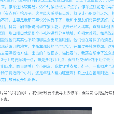
来，停车还比较容易，这个时候已经是17点了。停车点往前走过马
滩（有点脏）挖沙子。这里风大感觉有点冷，就没让小朋友们玩水，
的不行，主要是我那同事说冷的受不了，我和小朋友们感觉都还好。
眼泪，抖音上刷到据说出现在猫头乾，说是已经大堵车。直播蓝眼泪
眼泪，张口闭口就是刷个小礼物进群分享地址，吃相太难看。如果说
问题是他们其实也不知道哪里会出现蓝眼泪，他们也在等探子的消息
出现蓝眼泪的地方，电瓶车都堵的严严实实，开车过去纯属找虐。这
岛去福清找地方住。出岛的车也很多，堪比春节，我还在想走了这么
。3号上岛要顺利一点，想先多跑几个点，但到处交通管制不让过去（
友们玩水。同事跟着几个小朋友，我就守着衣服、鞋子，一张照片也
扑腾了将近四个小时，还是年轻人精力旺盛啊！晚上住在福州附近，4
林觉民故居就开始返程。
片是2号才拍的），我也想过要不要马上去修车，但是发动机运行没
下去。