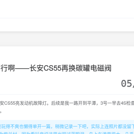
行啊——长安CS55再换碳罐电磁阀
05
S55亮发动机故障灯。后续是我一路开到平潭，3号一早去4S检
。
玩得不爽也懒得单开一篇，稍微记录一下吧，实际上连照片都没留
置为紫兰村，因为看抖音说这里出现过蓝眼泪。岛上车流量很大，几乎