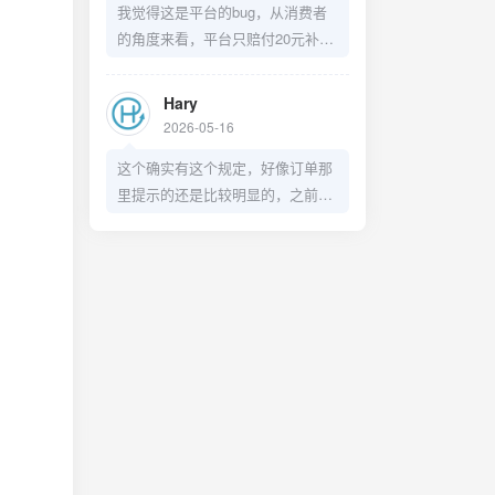
我觉得这是平台的bug，从消费者
的角度来看，平台只赔付20元补偿
这么处理不太妥当，有点店大欺客
了。
Hary
2026-05-16
这个确实有这个规定，好像订单那
里提示的还是比较明显的，之前我
兑换过洗车券，也是赶在过期前几
天去洗了，只不过这个预约30天之
后的日期着实有点BUG了