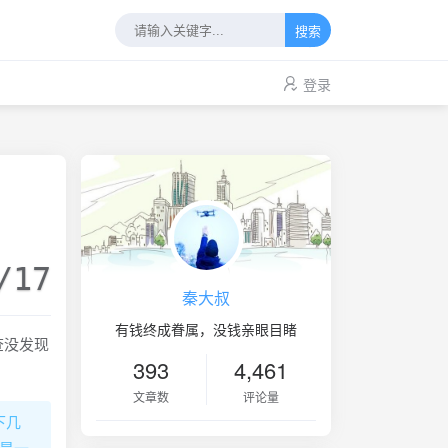
搜索
登录
/17
秦大叔
有钱终成眷属，没钱亲眼目睹
查没发现
393
4,461
文章数
评论量
下几
是一