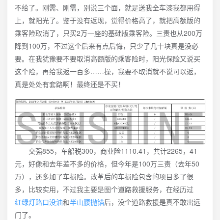
不给了。刚需、刚需，别说三个面，就是送我全车漆我都用得
上，就阳光了。鉴于没有返现，觉得价格高了，就把高额版的
乘客险取消了，只买2万一座的基础版乘客险。三责也从200万
降到100万，不过这个后来有点后悔，只少了几十块真是没必
要。在我犹豫要不要取消高额版的乘客险时，阳光保险又说买
这个险，再给我返一百多……操，我要不取消就不说可以返，
真是处处有套路啊！最终还是不买！
交强855，车船税300，商业险1110.41，共计2265，41
元，好像和去年差不多的价格，但今年是100万三责（去年50
万），还多加了车损险。改革后的车损险包含的项目多了很
多，比较实用，不过我主要是图个道路救援服务，在经历过
红绿灯路口没油
和
半山腰抛锚
后，没个道路救援是真不敢出远
门了。