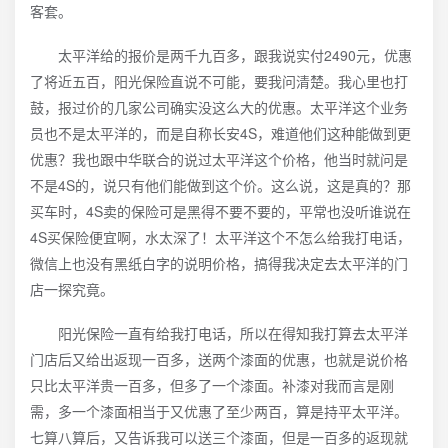
客套。
太平洋给的报价是两千九百多，跟我说实付2490元，优惠
了将近五百，阳光保险直说不可能，要我问清楚。我心里也打
鼓，报过价的几家公司确实没这么大的优惠。太平洋这个业务
员也不是太平洋的，而是自称长安4S，难道他们这种能做到更
优惠？我也跟中华联合的说过太平洋这个价格，他当时就问是
不是4S的，说只有他们能做到这个价。这么说，这是真的？那
买车时，4S卖的保险可是黑得不要不要的，平常也没听谁说在
4S买保险便宜啊，水太深了！太平洋这个不怎么给我打电话，
微信上也没有黑纸白字的说明价格，搞得我决定去太平洋的门
店一探究竟。
阳光保险一直有给我打电话，所以在得知我打算去太平洋
门店后又给出返现一百多，送两个漆面的优惠，也就是说价格
只比太平洋贵一百多，但多了一个漆面。补漆对我而言是刚
需，多一个漆面相当于又优惠了至少两百，算是持平太平洋。
七算八算后，又告诉我可以送三个漆面，但是一百多的返现就