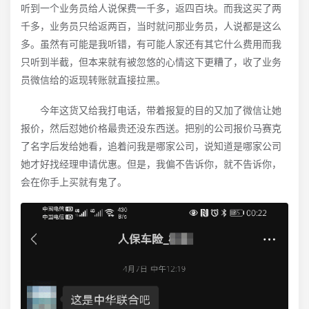
听到一个业务员给人说保费一千多，返四百块。而我这买了两
千多，业务员只给返两百，当时就问那业务员，人说都是这么
多。虽然有可能是我听错，有可能人家还有其它什么费用而我
只听到半截，但本来就有被忽悠的心情这下更糟了，收了业务
员微信给的返现转账就直接拉黑。
今年这货又给我打电话，带着报复的目的又加了微信让她
报价，然后怼她价格最贵还没东西送。把别的公司报价马赛克
了名字后发给她看，追着问我是哪家公司，说知道是哪家公司
她才好找经理申请优惠。但是，我偏不告诉你，就不告诉你，
会在你手上买就有鬼了。