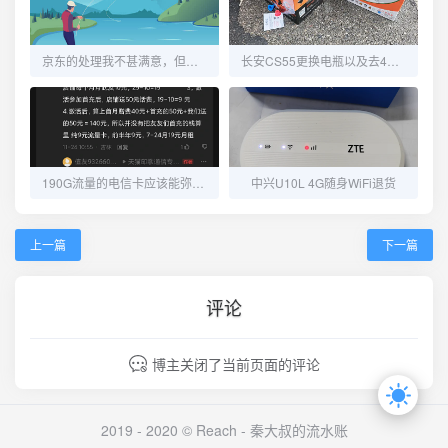
京东的处理我不甚满意，但又觉得没毛病！
长安CS55更换电瓶以及去4S维修OBD端口
190G流量的电信卡应该能弥补流量不够用的窘境了
中兴U10L 4G随身WiFi退货
上一篇
下一篇
评论
博主关闭了当前页面的评论
2019 - 2020 © Reach -
秦大叔的流水账