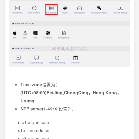
Time zone
设置为：
(UTC+08:00)BeiJing,ChongQing，Hong Kong，
Urumqi
NTP server1-4
分别设置为：
ntp1.aliyun.com
s1b.time.edu.cn
ntp3.aliyun.com