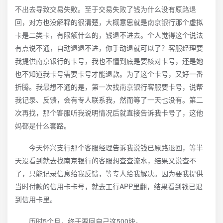
不出去导致交易失败。至于交易失败了钱为什么没有原路退
回，对方也没解释的很清楚，大概意思就是南京银行那个虚拟
卡是二类卡，有限额什么的，钱退不进去。个人觉得这个说法
有点说不通，自动退退不进，你手动退就可以了？客服经理要
我提供南京银行的卡号，我也不懂到底是要核对卡号，还是她
也不知道我卡号需要卡号才能退款。为了这个卡号，又好一番
折腾。我最想不通的是，第一次找南京银行客服要卡号，说帮
我记录、反馈，会有专人联系我，然而等了一天也没有。第二
次再找，那个客服听我说明情况后就直接告诉我卡号了，这他
妈都是什么套路。
今天怀兴支行那个客服经理告诉我说钱已原路退回，等半
天没看到就去找南京银行的客服想查查流水，结果又说查不
了，只能记录信息给我反馈，等专人给我解决。因为要我提供
当时付款的信用卡卡号，就去工行APP里翻，结果看到钱已退
到信用卡里。
历时5个月，终于要回自己这500块。