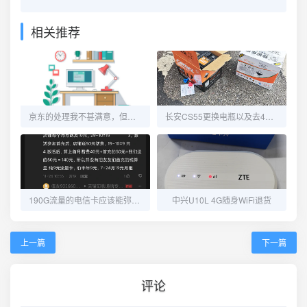
相关推荐
京东的处理我不甚满意，但又觉得没毛病！
长安CS55更换电瓶以及去4S维修OBD端口
190G流量的电信卡应该能弥补流量不够用的窘境了
中兴U10L 4G随身WiFi退货
上一篇
下一篇
评论