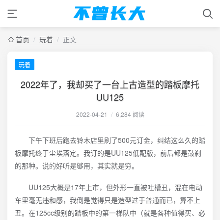
首页
/
玩着
/
正文
玩着
2022年了，我却买了一台上古造型的踏板摩托
UU125
2022-04-21
/
6,284 阅读
下午下班后跑去铃木店里刷了500元订金，纠结这么久的踏
板摩托终于尘埃落定。我订的是UU125低配版，前后都是鼓刹
的那种。说的好听是够用，其实就是穷。
UU125大概是17年上市，但外形一直被吐槽丑，混在电动
车里毫无违和感，我倒是觉得只是造型过于普通而已，算不上
丑。在125cc级别的踏板中的第一梯队中（就是各种值得买、必