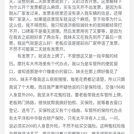
天，没想到第二天新发票就到了，又赶过去开票。这里解释下
为什么开个发票都这么麻烦，买车当天开不出发票，是因为车
刚从厂家发过来，发票系统里还没有录入我车辆的信息，还得
等厂家录入，如果提店里现车就没这个麻烦。至于效率为什么
这么低，我不得而知，我只知道济南轻骑铃木的官网都经常打
不开，口碑差不是毫无道理。然后发票用完了又要等，是因为
在我去之前刚好卖了两台车，我妹夫又在我先到开了最后一张
票，我运气就是这么好！老板应该是提前向厂家申请了发票，
不然不可能第二天就有发票开。
有发票了，就该去上牌了，不曾想这又是一段辛酸的经
历。摩托车大市场里有个代办点，我以为是车管所的便民窗
口，谁知道那是中介赚差价的窗口，妹夫在那上牌好像花了
350。妹夫不像我这么抠抠搜搜，每笔花费都记清楚，所以只跟
我说了个大概，而且我严重怀疑他说的只是保险钱，交强156和
人身意外200。我坚决不花冤枉钱，要老板带我去车管所上牌。
老板熟门熟路，很快就帮我搞好拍照、买保险，就等着去窗口
登记、选号了。买保险这又有个小插曲，车管所的保险代办点
有太平洋和中华联合财产保险，只有太平洋有人上班。一问，
说必须买200的人身意外险，不然不给买交强险。这种冤枉险我
自然是坚决不买，而且我记着以前都是100，难不成现在还涨价