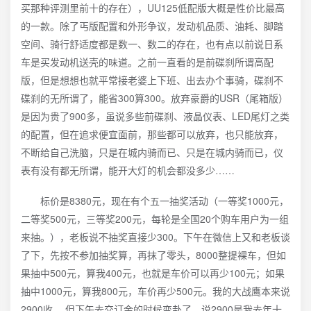
买那种评测里前十的存在），UU125低配版大概是性价比最高
的一款。除了丐版配置和外形争议，发动机品质、油耗、脚踏
空间、骑行舒适度都是数一、数二的存在，也有点以前说日系
车是买发动机送壳的味道。之前一直看的是前碟刹所谓高配
版，但是想想也就平常接老婆上下班、出去办个事骑，碟刹不
碟刹的无所谓了，能省300算300。放弃豪爵的USR（尾箱版）
是因为贵了900多，虽说多些前碟刹、液晶仪表、LED尾灯之类
的配置，但在追求便宜面前，那些都可以放弃，也只能放弃，
不断给自己洗脑，只是在城内骑而已、只是在城内骑而已，仪
表有没有都无所谓，能开大灯的机会都没多少……
标价是8380元，现在有个五一抽奖活动（一等奖1000元，
二等奖500元，三等奖200元，每轮是全国20个购车用户为一组
来抽。），老板说不抽奖直接少300。下午在微信上又和老板谈
了下，先按不参加抽奖算，再抹了零头，8000整提裸车，但如
果抽中500元，算我400元，也就是车价可以再少100元；如果
抽中1000元，算我800元，车价再少500元。我的大战鹰本来说
2900收， 但下午去交订金的时候变卦了，说2900是我去年十