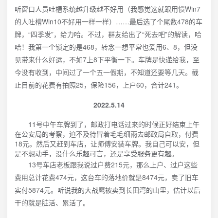
听窗口人员吐槽系统越升级越不好用（我感觉这就跟用惯Win7
的人吐槽Win10不好用一样一样）……最后选了个尾数478的车
牌，“四季发”，给力哈。不过，群友给出了“死去吧”的解读，哈
哈！我第一个锁定的是468，转念一想平常也爱用6、8，但没
见带来什么好运，不如7上8下平衡一下。车牌是快递给我，至
今没有收到，中间过了一个五一假期，不知道还要等几天。截
止目前的花费有拍照25，保险156，上户60，合计241。
2022.5.14
11号中午车牌到了，邮政打电话过来的时候正好结束上午
在公安局的考察，迫不及待冒着毛毛细雨去邮政局自取，付费
18元。然后又赶到车店，让师傅安装车牌。我自己可以安，但
是不想动手，没什么乐趣可言，还是享受服务更有趣。
13号车店老板跟我说过户费215元，那么上户、过户这些
费用总计花费474元，这台车的落地价就是8474元，卖了旧车
实付5874元。听说我的大战鹰被卖到长田湾的山里，估计以后
干的就是脏活、累活了。