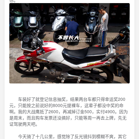
你。
车装好了就登记信息抽奖，结果两台车都只得幸运奖200
元，只能按之前说好的8000元提裸车，这辈子都没中奖的命
啊。我的大战鹰抵了2600，再减掉订金500，实付4900。因为
是周末，而且购车发票还没搞好，只能等周一再去上牌，先无
证驾驶两天吧。
今天骑了十几公里，感觉除了反光镜抖到模糊不爽，其它