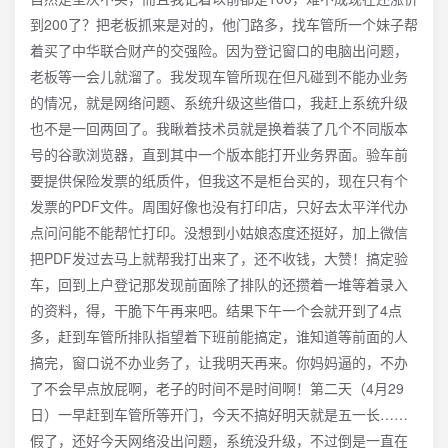
到200了？把老板抓来是对的，他门路多，找车管所一个妹子帮
着买了中华联合财产的交强险。因为登记窗口的电脑出问题，
老板等一会儿就溜了。我发现车管所现在但凡碰到不能办业务
的情况，就是网络问题、系统升级这些借口，我赶上系统升级
也不是一回两回了。我瞅着技术员就是换着装了几个不同版本
号的谷歌浏览器，直到其中一个版本能打开业务界面。验车前
要提供保险发票的纸质件，但我这不是柜台买的，现在只有个
发票的PDF文件。周围好像也没有打印店，只好去太平洋代办
点问问能不能帮忙打印。没想到小姑娘态度还挺好，加上微信
把PDF发过去马上就帮我打出来了，还不收钱，大赞！搞定验
车，回到上户登记那发现前面除了排队的还攒着一堆等着录入
的资料，得，干脆下午再来吧。结果下午一个会就开到了4点
多，赶到车管所排队指望着下班前能搞定，谁知道等前面的人
搞完，窗口说不办业务了，让我明天再来。你妈妈逼的，不办
了不会早点放屁啊，老子的时间不是时间啊！第二天（4月29
日）一早赶到车管所等开门，今天不搞好明天就是五一长……
假了，还好今天网络没出问题，系统没升级，不过倒是一直在