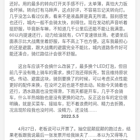
还好。用的最多的转向灯开关手感不行，太单薄，真怕大力扳
会坏掉。转向灯有马蹄声，这点好评，不容易忘记关转向灯。
几乎没怎么看过仪表，看来不是液晶屏是真无所谓。鼓刹感觉
也还行，城内一般不会骑太快，刹得住。现在发动机声音听着
挺舒服，毕竟新车嘛，不知道几千公里后还能不能让我满意。
60以内提速还行，动力给油就有，CVT变速很丝滑。老婆坐后
面表示比大战鹰坐着舒服，车不高上下也方便。这车我最担心
的还是避震，跟大战鹰的避震完全不能比，城内道路条件好可
能还凑合，骑烂路估计会很不舒服。
这台车应该不会搞什么改装了，最多换个LED灯泡，但目
前几乎没有晚上骑车的需求，换灯泡还得拆壳，暂且维持原状
吧。传动、避震这块，骑到要换了的时候，可以考虑买点性能
更好的配件来换，在没坏之前也是不想去动。轮胎今天骑着也
还行，洒水路面也没觉得滑，下雨天都是开车，几乎不会骑
车，什么半热熔胎也是没有更换的动力。反正这台车的定位很
明确，就是买菜车、接娃车，犯不着浪费时间、精力去折腾，
况且现阶段我也没时间、没精力，还没钱……
2022.5.5
4月27日，老板说可以开票了。抽空屁颠屁颠的跑过去，结
果老板跟我说最后一张发票开给我妹夫了……本以为又得等几