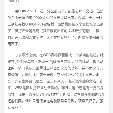
用DiskGenius一看，分区都没了，能恢复那个文档，但是
免费版无法把这个200多Kb的文档提取出来，心塞！于是一晚
上到处寻找DiskGenius破解版，虽然最终把这个文档恢复出来
了，但打开全是乱码（其它恢复出来的文档都没问题），操！
猜测在无法输入文字时，这个文档就损坏了，所以恢复回来也
用不了。
心灰意冷之余，在WPS表格界面里找一个某功能按钮，结
果在[文件]菜单底下发现一个[备份与恢复]，怀着死马当做活马
医的心情（我从没设置过自动备份之类的功能，并不确定有没
有备份），顺利找回前一天晚上在家修改过的那个文档。那
么，办公室那台电脑里，应该有今天下班前修改过的文档。看
来，WPS是默认打开自动备份的。而且，这个还是有一定的局
限性。我是一直在U盘里修改文档，所以自动备份在电脑硬盘里
还能找回，但如果是保存在电脑硬盘里修改，硬盘又坏了，那
就没戏了。