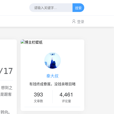
搜索
登录
/17
秦大叔
有钱终成眷属，没钱亲眼目睹
。想到之
393
4,461
于是跟客
文章数
评论量
、转向。