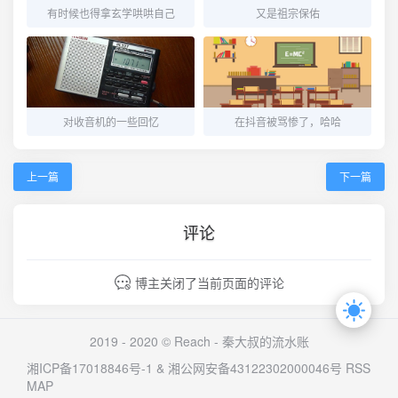
有时候也得拿玄学哄哄自己
又是祖宗保佑
对收音机的一些回忆
在抖音被骂惨了，哈哈
上一篇
下一篇
评论
博主关闭了当前页面的评论
2019 - 2020 © Reach -
秦大叔的流水账
湘ICP备17018846号-1
&
湘公网安备43122302000046号
RSS
MAP