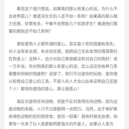
看完这个我只想说，如果真的那么有爱心的话，为什么不
去收养孤儿？难道活生生的人还不如一条狗？如果真的那么精
力无限，钞票有多，干嘛不去赞助几个贫困学生？难道他们需
要的救助还不如几条狗？
某些爱狗人士那所谓的爱心，其实是人性的扭曲和丧失，
对人没有安全感，失去信任感，就把自己无处发泄的情感寄托
在狗身上！这种人，估计对自己爹娘都没有对自己的狗好！退
一万步说，你对狗真的那么有爱心的话，怎么没见你收养几条
需要你伺候的残废狗？说穿了，狗只不过是你的玩物，是你借
以标榜自己爱心的工具，不是人的人才会以此来证明自己还是
个人！鄙视你虚伪的爱心，真让我恶心！
我反对虐待任何动物，但是不反对食用任何动物，因为这
是动物的本能，人只不过更聪明一点而已。当然，出于保护某
些濒危动物的目的而禁食，是另一回事！我有时候也会想，如
果有一天来了比人类更聪明更强大的外星人，如果以人类为