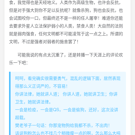
食，我觉得也是天经地义。人类作为高级生物，也许会反抗，
但是对手强大到你不足以反抗呢？就像杀狗，狗也会反抗，也
会试图咬你一口，但最终还不是一样的任人屠宰！难道你还能
去要求外星人立法保护弱小的人类，禁食人类！大自然的法则
就是弱肉强食，任何文明都不可能凌驾于这一点之上。所谓的
文明，不过是强者对弱者的施舍罢了！
可能我说的有点太沉重了，还是转播一下天涯上的评论欢
乐一下吧：
呵呵，看完确实很需要勇气，混乱的逻辑下面，居然表现
得那么义正词严的，不容易！
你讲法律，她就讲人道； 你讲人道，她就讲卫生；你讲
卫生，她就讲法律。
一会是检疫，一会是QS，一会是偷狗，还好，这次没讲
超载。
樊老爷子一句话：你那宠物狗给我都不杀，不出肉！
话说狗粉怎么也不找几个稍微瘦一点的啊，怎么那么大吨