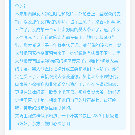
位的？
本来那两胖女人通过眼泪和怒吼，外加台上一些观众的支
持，以及那个女作家的咆哮，占了上风了，染香和小毛吃
不住了，没成想一个专业卖狗肉的樊大爷来了，这几个女
人彻底焉了，连反驳的能力都没有了。她们要救500条
狗，樊大爷说老子一年就宰10万条。她们说狗没检疫，樊
大爷把国家检疫证明带来了。她们说狗有病毒不卫生，樊
大爷把带有国家QS标志的狗肉带来了。她们说狗是人类
的朋友，樊大爷直接把狗分成三类和她们说清楚了。她们
实在受不了，直接跟樊大爷谈道德，樊老理都不理她们，
国家授予徐州狗肉非物质文化遗产了，不存在道德问题，
更没有法律问题。欺负小毛容易，想欺负樊大爷，她们还
少活了百八十年。相比于她们自己的嘶声裂肺，疯狂咆
哮，樊老的淡定是显而易见的。
东方卫视这样做不地道：一个朴实的农民 VS 3个顶级城
市泼妇。东方卫视用心险恶啊！