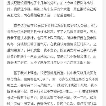
是发现建设银行吃了十几年的分红，加上今年银行涨得比较
好，竟然还小赚。再加上某车友群有个大佬一直在推销自己的
买股理念，两者叠加启发了我，于是重回股市。
首先选股价在10元以下盈利状况又比较好的大公司，然后
每年分红比较稳定且分红比较高。买了之后就是拼运气，因为
我看不懂技术指标，也跟不上政策风向，所以我把我在股市赚
的每一分钱都归咎于运气好。在我自认为股价较低时买入，之
后如果涨了，择机卖出，我不贪心，除去买卖时杂七杂八的手
续费还能赚个一两百我就很开心。要是运气不好被套住了，那
就等明年分红，大不了就多套几年反正不会连本金都亏光。
基于我以上理念，银行股就是首选，其中我又以几大国有
银行为主。股价都在8元以下，退一万步说它就是再跌也跌不到
哪里去，要是买个80元的股票，一跌跌个几块钱十几块，我心
脏真承受不起。国有行分红基本都在2元往上，一万块钱的股票
分红一般有个两三百，跑赢余额宝不是问题。这一年内，如果
碰上股价上涨卖掉，再逢低买入，倒腾个几次，赚点零用钱真