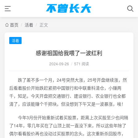
首页
/
活着
/
正文
活着
感谢祖国给我喂了一波红利
2024-09-26
/
571 阅读
跌了差不多一个月，24号突然大涨，25号开盘继续涨，然
后看着股价开始跌赶紧把中国银行和中联重科清仓，小赚两
千，知足。今天开盘把交通银行、建设银行、农业银行也全都
清了，应该能赚个千把块。但没想到下午又是一波暴涨，唉！
今年3月份开始重新试着买股票，距离上次买股至少也间隔
了14年，零几年买在了山顶上就一直没下来，所以这些年除了
偶尔看看股价再也没动过买股票的念头。这次重新杀回股市，