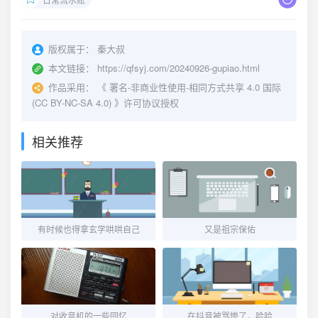
版权属于：
秦大叔
本文链接：
https://qfsyj.com/20240926-gupiao.html
作品采用：
《
署名-非商业性使用-相同方式共享 4.0 国际
(CC BY-NC-SA 4.0)
》许可协议授权
相关推荐
有时候也得拿玄学哄哄自己
又是祖宗保佑
对收音机的一些回忆
在抖音被骂惨了，哈哈