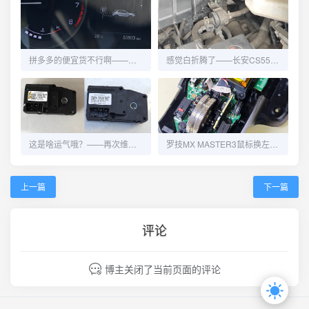
拼多多的便宜货不行啊——长安CS55再换碳罐电磁阀
感觉白折腾了——长安CS55更换碳罐电磁阀
这是啥运气哦？——再次维修长安CS55的冷热风切换
罗技MX MASTER3鼠标换左右键微动
上一篇
下一篇
评论
博主关闭了当前页面的评论