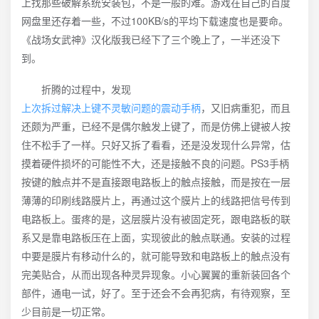
上找那些破解系统安装包，不是一般的难。游戏在自己的百度
网盘里还存着一些，不过100KB/s的平均下载速度也是要命。
《战场女武神》汉化版我已经下了三个晚上了，一半还没下
到。
折腾的过程中，发现
上次拆过解决上键不灵敏问题的震动手柄
，又旧病重犯，而且
还颇为严重，已经不是偶尔触发上键了，而是仿佛上键被人按
住不松手了一样。只好又拆了看看，还是没发现什么异常，估
摸着硬件损坏的可能性不大，还是接触不良的问题。PS3手柄
按键的触点并不是直接跟电路板上的触点接触，而是按在一层
薄薄的印刷线路膜片上，再通过这个膜片上的线路把信号传到
电路板上。蛋疼的是，这层膜片没有被固定死，跟电路板的联
系又是靠电路板压在上面，实现彼此的触点联通。安装的过程
中要是膜片有移动什么的，就可能导致和电路板上的触点没有
完美贴合，从而出现各种灵异现象。小心翼翼的重新装回各个
部件，通电一试，好了。至于还会不会再犯病，有待观察，至
少目前是一切正常。