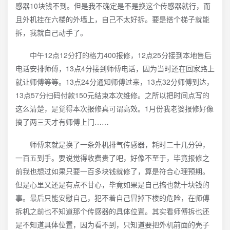
感器10块钱不到。但是我不确定是不是换这个传感器就行，而
且外机挂在六楼的外墙上，自己不太好拆。要是搭个梯子就能
拆，我就自己动手了。
中午12点12分打的格力400报修，12点25分接到本地售后
电话安排师傅，13点4分接到师傅电话，因为当时还在回家路上
就让师傅等等。13点24分通知师傅过来，13点32分师傅到达，
13点57分扫码付款150元结束本次维修。之所以把时间点写的
这么清楚，是觉得本次报修真可谓高效。1月份我老婆报修好像
搞了两三天才有师傅上门……
师傅来就是换了一条外机排气传感器，耗时二十几分钟，
一百五到手。要说觉得收费贵了吧，好像不至于，毕竟报修之
前我也想过如果只要一百多块钱就修了，算是符合心理预期。
但是心里又还是有点不甘心，毕竟如果是自己搞也就十块钱的
事。最后只能安慰自己，犯不着自己冒掉下楼的危险，在师傅
拆机之前也不知道那个传感器的具体位置。其实看师傅拆也还
是不知道具体位置，因为看不到，只知道要把外机前面的壳子