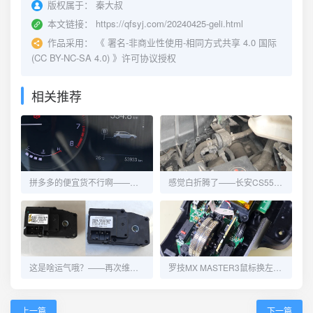
版权属于：
秦大叔
本文链接：
https://qfsyj.com/20240425-geli.html
作品采用：
《
署名-非商业性使用-相同方式共享 4.0 国际
(CC BY-NC-SA 4.0)
》许可协议授权
相关推荐
拼多多的便宜货不行啊——长安CS55再换碳罐电磁阀
感觉白折腾了——长安CS55更换碳罐电磁阀
这是啥运气哦？——再次维修长安CS55的冷热风切换
罗技MX MASTER3鼠标换左右键微动
上一篇
下一篇