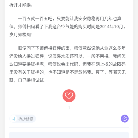
拆开才能换。
一百五就一百五吧，只要能让我安安稳稳再用几年也算
值。师傅扫码看了下我这台空气能的购买时间是2014年10月，
岁月如梭啊！
顺便问了下师傅换镁棒的事，师傅竟然说他从业这么多年
还没给人换过镁棒，说辰溪水质还可以，一般不用换。我问怎
么知道要换镁棒呢，师傅说会出代码，但我在网上找的故障码
里没有关于镁棒的，也不知道是不是忽悠我。算了，等哪天无
聊，自己换根试试。
1
拆拆修修