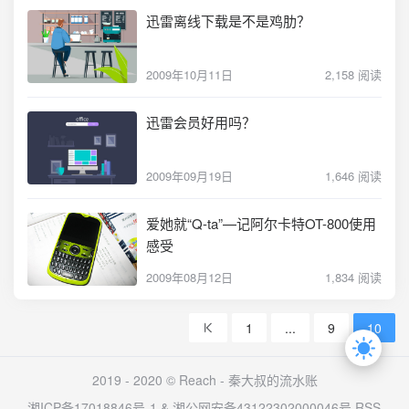
迅雷离线下载是不是鸡肋？
2009年10月11日
2,158 阅读
迅雷会员好用吗？
2009年09月19日
1,646 阅读
爱她就“Q-ta”—记阿尔卡特OT-800使用
感受
2009年08月12日
1,834 阅读
1
...
9
10
2019 - 2020 © Reach -
秦大叔的流水账
湘ICP备17018846号-1
&
湘公网安备43122302000046号
RSS