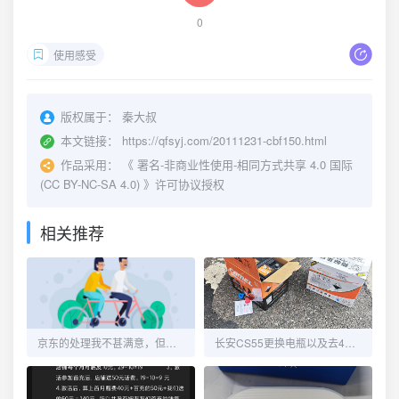
0
使用感受
版权属于：
秦大叔
本文链接：
https://qfsyj.com/20111231-cbf150.html
作品采用：
《
署名-非商业性使用-相同方式共享 4.0 国际
(CC BY-NC-SA 4.0)
》许可协议授权
相关推荐
京东的处理我不甚满意，但又觉得没毛病！
长安CS55更换电瓶以及去4S维修OBD端口