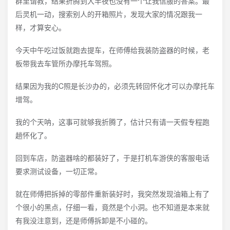
群里请教，结果折腾到大半夜也没有一个让我信服的答案。最
后灵机一动，搜索别人的开箱照片，发现大家的情况跟我一
样，才算安心。
今天中午吃过饭就跑去提车，在师傅给我装防盗器的时候，老
板带我去车管所办摩托车驾照。
结果因为我的C照是长沙办的，必须先转回怀化才可以办摩托车
增驾。
我的个天呐，这事可就够我折腾了，估计只有请一天假专程跑
趟怀化了。
回到车店，防盗器啥的都装好了，于是打机车游侠的客服电话
要求测试设备，一切正常。
就在师傅把拆掉的零部件重新装好时，我突然发现油箱上有了
个很小的黑点，仔细一看，竟然是个小洞。也不知道是本来就
有我没注意到，还是师傅拆卸是不小碰的。