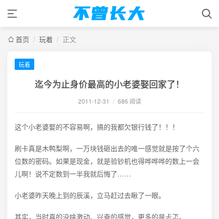
首页
/
玩着
/
正文
玩着
迄今为止身价最高的小老婆娶回家了！
2011-12-31
/
686 阅读
这个小老婆娶的不容易啊，搞的我都欠银行钱了！！！
刷卡真是木鸭梨啊，一万块钱砸出去的唯一感觉就是按了个六
位数的密码。如果是现金，就是验钞机也得哗哗哗的数上一会
儿啊！说不定数到一半我就后悔了……
小老婆昨天晚上到的辰溪，立马赶过去瞅了一眼。
其实，当时真的没啥激动、兴奋的感觉，更多的是忐忑。