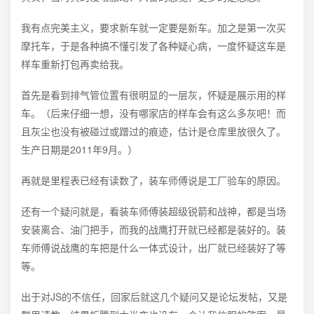
我有点完美主义，要求新车就一定要是新车。加之是第一次买
摩托车，于是各种搞不懂引发了各种疑心病，一度怀疑这车是
样车重新打包再卖给我。
首先是看到排气管位置有很明显的一层灰，怀疑是展示用的样
车。（后来仔细一想，没有哪家店的样车会有这么多灰吧！而
且灰尘也没有被碰过或蹭过的痕迹，估计是仓库里放很久了。
生产日期是2011年9月。）
再就是里程表已经有读数了，装车师傅说是工厂验车的原因。
还有一个疑问就是，看装车师傅装超级锐箭和战神，都是当场
安装离合、油门把手，而我的战鹰打开就已经都是装好的。装
车师傅说战鹰的车把是什么一体式设计，出厂就已经装好了等
等。
出于对JS的不信任，回家后就这几个疑问又是论坛发帖，又是