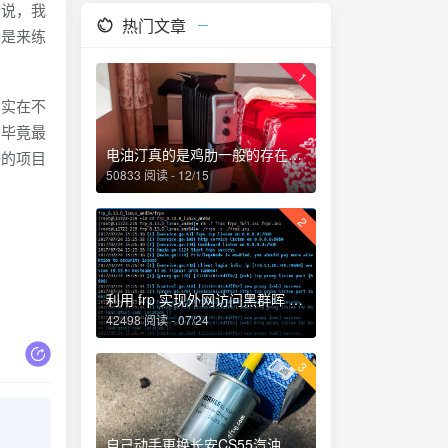
说，我
热门文章
不是来练
1
实在不
，毕竟最
电油汀真的是鸡肋一般的存在，累觉不爱！
好的项目
50833 阅读 - 12/15
2
利用 frp 实现外网访问黑群晖 NAS
42498 阅读 - 07/24
3
自己动手更换长安CS55汽油滤芯、机油和机油滤芯