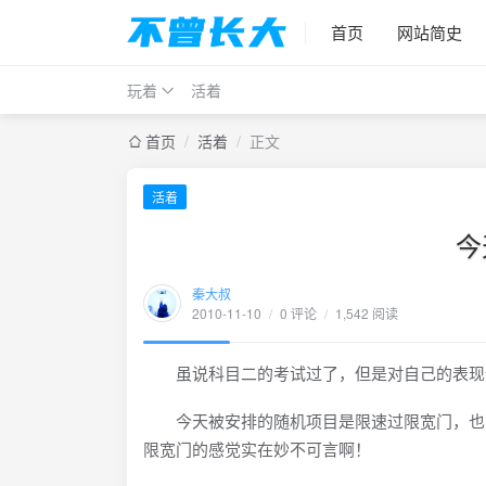
首页
网站简史
玩着
活着
首页
/
活着
/
正文
活着
今
秦大叔
2010-11-10
/
0 评论
/
1,542 阅读
虽说科目二的考试过了，但是对自己的表现
今天被安排的随机项目是限速过限宽门，也只
限宽门的感觉实在妙不可言啊！