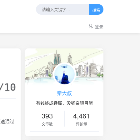
搜索
登录
/10
秦大叔
有钱终成眷属，没钱亲眼目睹
393
4,461
速通过
文章数
评论量