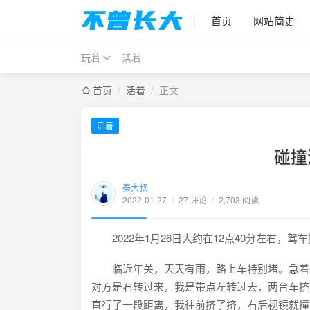
首页
网站简史
玩着
活着
首页
/
活着
/
正文
活着
碰撞
秦大叔
2022-01-27
/
27 评论
/
2,703 阅读
2022年1月26日大约在12点40分左右，
临近年关，天天有雨，路上车特别堵。急着去
对方是右转过来，我是带点左转过去，两台车挤
直行了一段距离，我往前挤了挤，右后视镜就撞