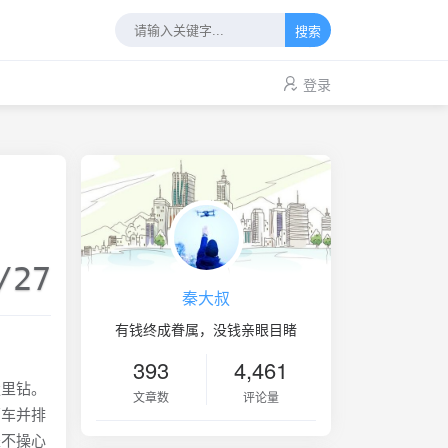
搜索
登录
/27
秦大叔
有钱终成眷属，没钱亲眼目睹
393
4,461
里钻。
文章数
评论量
两车并排
是不操心