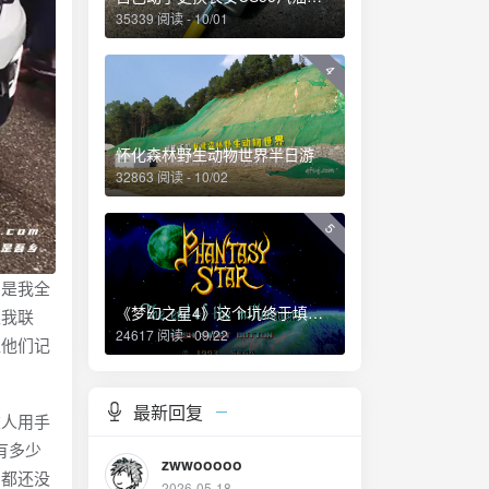
35339 阅读 - 10/01
4
怀化森林野生动物世界半日游
32863 阅读 - 10/02
5
是我全
《梦幻之星4》这个坑终于填上了！
跟我联
24617 阅读 - 09/22
让他们记
最新回复
人用手
有多少
zwwooooo
，都还没
2026-05-18