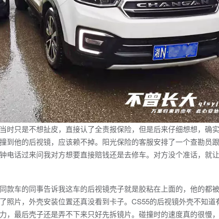
时只是不想扯皮，直接认了全责报保险，但是后来仔细想想，确实
撞到他的后视镜，应该赖不掉。阳光保险的客服安排了一个查勘员
钟电话过来问我对方想要直接赔钱还是去修车。对方没个准话，就
款车的同事告诉我这车的后视镜壳子就是胶粘在上面的，他的都被
了照片，外壳安装位置还真没看到卡子。CS55的后视镜外壳不知道
力，最后壳子还是弄不下来只好先拆镜片。碰撞时的速度真的很慢