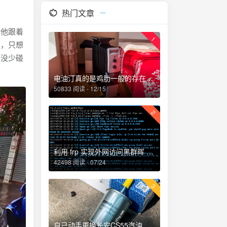
热门文章
他跟着
1
逼，只想
常没少碰
电油汀真的是鸡肋一般的存在，累觉不爱！
50833 阅读 - 12/15
2
利用 frp 实现外网访问黑群晖 NAS
42498 阅读 - 07/24
3
自己动手更换长安CS55汽油滤芯、机油和机油滤芯