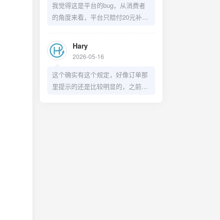
我觉得这是平台的bug，从消费者
的角度来看，平台只赔付20元补偿
这么处理不太妥当，有点店大欺客
了。
Hary
2026-05-16
这个确实有这个规定，好像订单那
里提示的还是比较明显的，之前我
兑换过洗车券，也是赶在过期前几
天去洗了，只不过这个预约30天之
后的日期着实有点BUG了