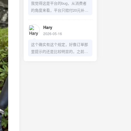
我觉得这是平台的bug，从消费者
的角度来看，平台只赔付20元补偿
这么处理不太妥当，有点店大欺客
了。
Hary
2026-05-16
这个确实有这个规定，好像订单那
里提示的还是比较明显的，之前我
兑换过洗车券，也是赶在过期前几
天去洗了，只不过这个预约30天之
后的日期着实有点BUG了