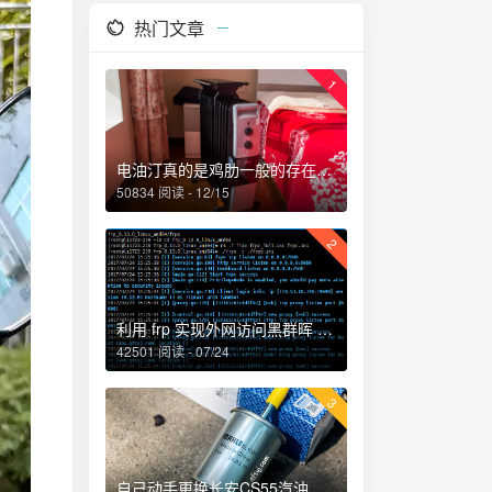
热门文章
1
电油汀真的是鸡肋一般的存在，累觉不爱！
50834 阅读 - 12/15
2
利用 frp 实现外网访问黑群晖 NAS
42501 阅读 - 07/24
3
自己动手更换长安CS55汽油滤芯、机油和机油滤芯