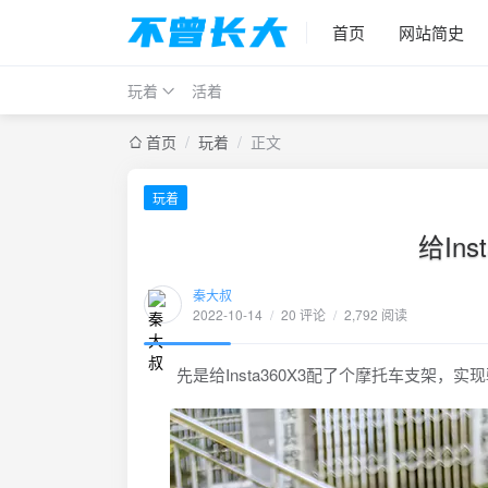
首页
网站简史
玩着
活着
首页
/
玩着
/
正文
玩着
给In
秦大叔
2022-10-14
/
20 评论
/
2,792 阅读
先是给Insta360X3配了个摩托车支架，实