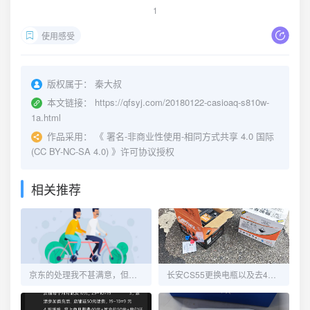
1
使用感受
版权属于：
秦大叔
本文链接：
https://qfsyj.com/20180122-casioaq-s810w-
1a.html
作品采用：
《
署名-非商业性使用-相同方式共享 4.0 国际
(CC BY-NC-SA 4.0)
》许可协议授权
相关推荐
京东的处理我不甚满意，但又觉得没毛病！
长安CS55更换电瓶以及去4S维修OBD端口