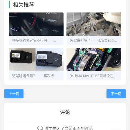
相关推荐
拼多多的便宜货不行啊——长安CS55再换碳罐电磁阀
感觉白折腾了——长安CS55更换碳罐电磁阀
这是啥运气哦？——再次维修长安CS55的冷热风切换
罗技MX MASTER3鼠标换左右键微动
上一篇
下一篇
评论
博主关闭了当前页面的评论