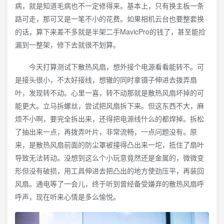
病，就是知道毛病也不一定修得来。基本上，只有换主板一条
路可走，那可又是一笔不小的花费。如果相机云台也要整套换
的话，算下来差不多就是半架二手MavicPro的钱了，甚至能捡
漏到一整架，修下去就很不划算。
今天打算测试下散热风扇，想外接个电源看看能转不。可
是接头很小，不太好接线，想辙的同时拿镊子伸进去拨弄扇
叶，发现转不动。心里一喜，转不动那就是散热风扇坏掉的可
能更大。立马拆螺丝，尝试把风扇拆下来。但这东西不大，麻
烦不小啊，要完全拆出来，还得把电源线什么的都焊掉。拆松
了抽出来一点，再拨弄叶片，非常流畅，一点问题没有。原
来，是散热风扇前面的防尘罩被撞得凸出来一坨，抵住了扇叶
导致无法转动。没想到这么个小玩意竟然还是金属的，微微变
形但没有破损，用工具伸进去把凸出的地方使劲压平，再装回
风扇。通电等了一会儿，终于听到曾经备受嫌弃的散热风扇呼
呼声，现在听来心情是多么愉悦。