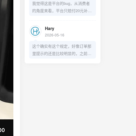
我觉得这是平台的bug，从消费者
的角度来看，平台只赔付20元补偿
这么处理不太妥当，有点店大欺客
了。
Hary
2026-05-16
这个确实有这个规定，好像订单那
里提示的还是比较明显的，之前我
兑换过洗车券，也是赶在过期前几
天去洗了，只不过这个预约30天之
后的日期着实有点BUG了