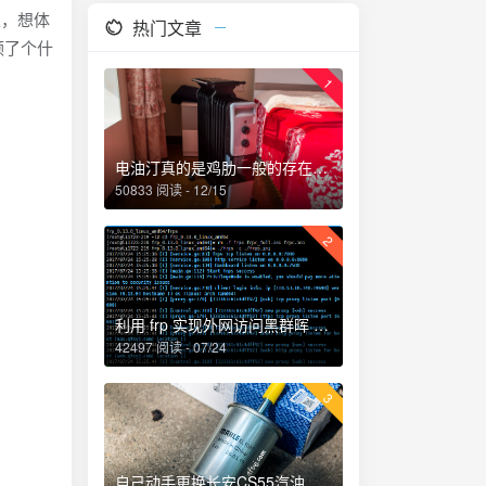
，想体
热门文章
领了个什
1
电油汀真的是鸡肋一般的存在，累觉不爱！
50833 阅读 - 12/15
2
利用 frp 实现外网访问黑群晖 NAS
42497 阅读 - 07/24
3
自己动手更换长安CS55汽油滤芯、机油和机油滤芯