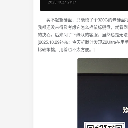
买不起新硬盘，只能腾了个320G的老硬盘插
我都还没来得及考虑它怎么插鼠标键盘，就看到
的决心。后来问了下绿联的客服，虽然也是无法接
[2025.10.29补充：今天折腾时发现Z2Ult
比较笨拙，用着也不太方便。]