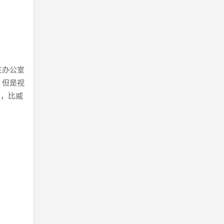
在办公室
。但是视
用，比威