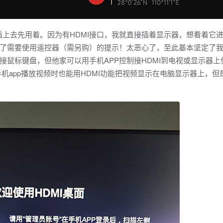
上去先用着。因为有HDMI接口，我就直接插着显示器，想看着它
了需要使用遥控器（需另购）的提示！太恶心了，至此基本坚定了
鼠标键盘，但他家可以用手机APP控制接HDMI到电视或显示器上
ra在用手机app播放视频时也能用HDMI功能把视频显示在电脑显示器上，