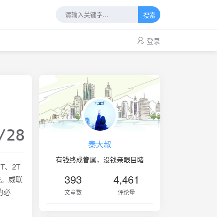
搜索
登录
/28
秦大叔
有钱终成眷属，没钱亲眼目睹
、2T
393
4,461
法。威联
的必
文章数
评论量