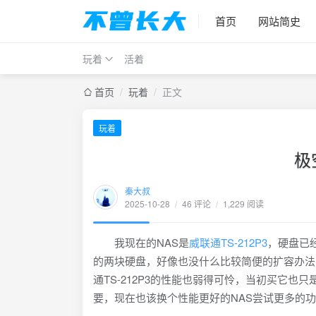
首页
网站简史
玩着
活着
首页
/
玩着
/
正文
玩着
极
秦大叔
2025-10-28
/
46 评论
/
1,229 阅读
我现在的NAS是
威联通TS-212P3
，硬盘已
的两块硬盘，好像也没什么比较简便的扩容办法
通TS-212P3的性能也弱得可怜，当初买它
要，现在也该换个性能更好的NAS尝试更多的