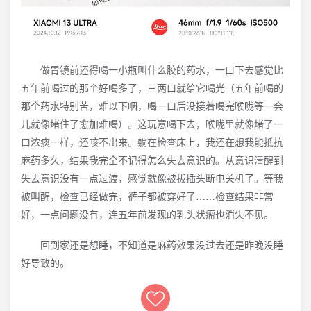
做胃镜前还得喝一小瓶叫什么胶的药水，一口下去感觉比
五年前喝过的那个好喝多了，三两口就给它喝光（五年前喝的
那个药水特别苦，难以下咽，喝一口后没接着喝完喉咙等一会
儿就像堵住了愈加难喝）。这玩意喝下去，喉咙里就像堵了一
口浓痰一样，还咳不出来。躺在检查床上，我还在想我能抵抗
麻药多久，结果我完全不记得怎么失去意识的。从意识清醒到
失去意识没有一点过渡，感觉就像被拔插头断电关机了。等我
被叫醒，检查已经做完，裤子都被穿好了……检查结果非常
好，一点问题没有，连五年前发现的乳头状瘤也消失不见。
回到家还是想睡，不知道是麻药效果没过去还是昨晚没睡
好导致的。