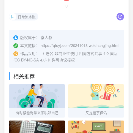
0
日常流水账
版权属于：
秦大叔
本文链接：
https://qfsyj.com/20241013-weichangjing.html
作品采用：
《
署名-非商业性使用-相同方式共享 4.0 国际
(CC BY-NC-SA 4.0)
》许可协议授权
相关推荐
有时候也得拿玄学哄哄自己
又是祖宗保佑