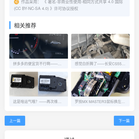
作品采用：
《
署名-非商业性使用-相同方式共享 4.0 国际
(CC BY-NC-SA 4.0)
》许可协议授权
相关推荐
拼多多的便宜货不行啊——长安CS55再换碳罐电磁阀
感觉白折腾了——长安CS55更换碳罐电磁阀
这是啥运气哦？——再次维修长安CS55的冷热风切换
罗技MX MASTER3鼠标换左右键微动
上一篇
下一篇