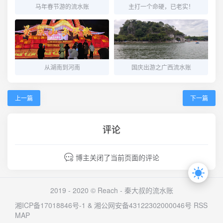
马年春节游的流水账
主打一个命硬，已老实！
从湖南到河南
国庆出游之广西流水账
上一篇
下一篇
评论
博主关闭了当前页面的评论
2019 - 2020 © Reach -
秦大叔的流水账
湘ICP备17018846号-1
&
湘公网安备43122302000046号
RSS
MAP