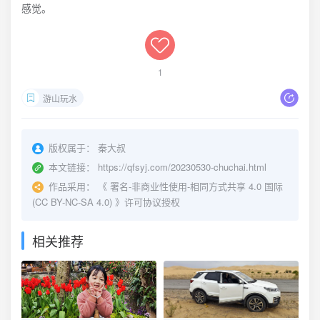
感觉。
1
游山玩水
版权属于：
秦大叔
本文链接：
https://qfsyj.com/20230530-chuchai.html
作品采用：
《
署名-非商业性使用-相同方式共享 4.0 国际
(CC BY-NC-SA 4.0)
》许可协议授权
相关推荐