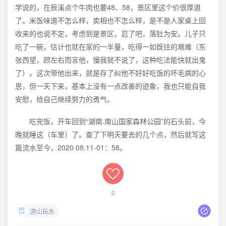
学说的，在辰溪点个牛肉也要48、58，景区里这个价很厚道
了。米饭味道不怎么样，卖相也不怎么样，是不是人家桌上回
收来的也说不定，考虑到是景区，忍了吧，落肚为安。儿子只
吃了一碗，估计也就在家的一半量，吃得一如既往的艰难（东
张西望，顾左右而言他，慢我就不说了，这种吃法能快就出鬼
了）。这次带他出来，就是存了纠他不好好吃饭的坏毛病的心
思，但一天下来，基本上没有一点改善的迹象，我也只能自我
安慰，给自己继续努力的勇气。
吃完饭，开车回到“湖南.南山国家森林公园”的石头前，今
晚就睡这（车里）了。查了下明天要去的几个点，然后就写这
篇流水至今，2020.08.11-01：58。
0
游山玩水