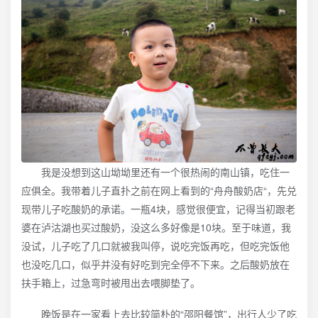
我是没想到这山坳坳里还有一个很热闹的南山镇，吃住一
应俱全。我带着儿子直扑之前在网上看到的“舟舟酸奶店“，先兑
现带儿子吃酸奶的承诺。一瓶4块，感觉很便宜，记得当初跟老
婆在泸沽湖也买过酸奶，没这么多好像是10块。至于味道，我
没试，儿子吃了几口就被我叫停，说吃完饭再吃，但吃完饭他
也没吃几口，似乎并没有好吃到完全停不下来。之后酸奶放在
扶手箱上，过急弯时被甩出去喂脚垫了。
晚饭是在一家看上去比较简朴的“邵阳餐馆”，出行人少了吃