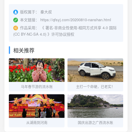
版权属于：
秦大叔
本文链接：
https://qfsyj.com/20200810-nanshan.html
作品采用：
《
署名-非商业性使用-相同方式共享 4.0 国际
(CC BY-NC-SA 4.0)
》许可协议授权
相关推荐
马年春节游的流水账
主打一个命硬，已老实！
从湖南到河南
国庆出游之广西流水账