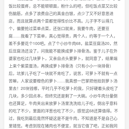
饭比较蛋疼，总不能顿顿面，粉什么的吧，但吃饭点菜又比较
伤脑筋，点多了浪费自己的真金白银，点少了又不好意思进
店，而且就算点两个菜都觉得性价比不高。儿子字不认得几
个，偏要抢过菜单点菜，还张口就来，我要牛肉，还要豆
腐……我看了下菜单，真心觉得贵，两个人，约等于一个人，
差不多要花个100吧。点了个小炒牛肉68，盐菜豆腐汤20，然
后豆腐汤还没了，问我能不能换成萝卜排骨汤。鉴于儿子在外
婆家也吃过几块萝卜，又亲自点头要萝卜，就同意了，结果端
上来个紫菜蛋汤，再换成萝卜排骨汤（只有小小一块排骨）
后，坑爹儿子吃了一块就不肯吃了，说苦，可萝卜不就有一点
苦嘛，人家说要橙色的萝卜……我真想一巴掌把他拍到萝卜汤
里去！20块钱哪，平时几乎不吃萝卜的我，只好硬着头皮吃了
几块，多少回点本，但终究还是剩了一大碗。小炒牛肉分量倒
也还算足，牛肉夹出来放萝卜汤里洗洗给儿子吃，倒出乎意料
的吃了不少，里面的洋葱也吃了不少，感觉这68还算值得。不
过，我吃到最后竟然怀疑这是不是牛肉，不知道是不是自己心
里错觉。考虑到现在猪肉也不便宜，就当它值了吧，正如我同