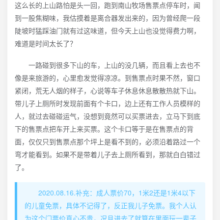
这么长的上山路怕是头一回，跑到南山牧场售票点停车时，闻
到一股焦糊味，我估摸着是离合器发出来的，因为曾经爬一段
陡坡时猛踩油门就有过这味道，但今天上山也没觉得费力啊，
难道是时间太长了？
一路碰到很多下山的车，上山的没几辆，而且看上去也不
像是来旅游的，心里愈发觉得凉凉。到售票点时果不然，窗口
紧闭，荒无人烟的样子，心说等车子休息休息散散热就下山。
带儿子上厕所时发现前面有个卡口，边上还有工作人员模样的
人，就过去碰碰运气，没想到竟然可以买票进去，立马下到底
下的售票点把车开上来买票。这个卡口等于是在售票点的背
面，仅仅只到售票点那个坪上是看不到的，必须沿着路过一个
弯才能看到。如果不是带着儿子去上厕所看到，那就白白错过
了。
2020.08.16.补充：成人票价70，1米2还是1米4以下
的儿童免票，具体不记得了，反正我儿子免票。我个人认
为这个门票价真心不贵，况且进去了就算在里面玩一辈子