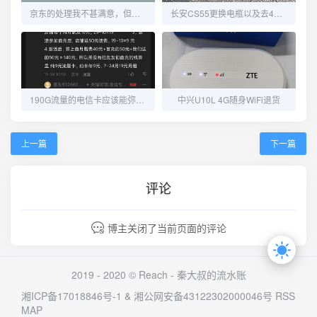
京东的处理我不甚满意，但又觉得没毛病！
长安CS55更换电瓶以及去4S维修OBD端口
190G流量的电信卡应该能弥补流量不够用的窘境了
中兴U10L 4G随身WiFi退货
上一篇
下一篇
评论
博主关闭了当前页面的评论
2019 - 2020 © Reach -
秦大叔的流水账
湘ICP备17018846号-1
&
湘公网安备43122302000046号
RSS
MAP