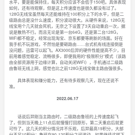
水平，要是能保持住，每天积分应该不会低于150吧。具体表现
如何，还有待观察，但是这上传速度也是很久都没有过了。
128G无线宝虽然每天还能维持在100积分上下的水平，但是二
级路由总是没什么速度，积分波动很大。从硬件来说，128G无
线宝用个几天就会死机，无奈之下设置了3天自动重启一次，据
说是散热不行。而且无论是第一台64G，还是第二台128G，
WiFi都不稳定，经常出现淘宝、京东都要等刷新的场面。好在
我手机不玩游戏，不然怕是要砸路由……台式机有线连接倒是
没问题，迅雷可以起飞。AX3000后羿的硬件性能提高不少，目
前用着感觉稳定、流畅很多，即便我用的“极限积分”模式（该路
由全部资源用于边缘计算，自动关闭WiFi），手机通过二级路
由鲁班无线上网，感觉也比之前128G无线宝做主路由强很多。
具体表现和赚分能力，还有待多观察几天，现在还说不
准。
2022.06.17
话说后羿刚当主路由时，二级路由鲁班的上传速度起飞
了，但到当天晚上11点后就慢慢打回原形，第二天重启后就更
可怜了。这几天的积分情况并不乐观，后羿最高19积分，大部
分不足10积分；鲁班在90-120积分之间波动。如果继续这样下