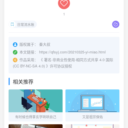
1
日常流水账
版权属于：
秦大叔
本文链接：
https://qfsyj.com/20210325-yi-miao.html
作品采用：
《
署名-非商业性使用-相同方式共享 4.0 国际
(CC BY-NC-SA 4.0)
》许可协议授权
相关推荐
有时候也得拿玄学哄哄自己
又是祖宗保佑