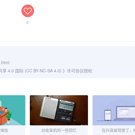
0
.html
0 国际 (CC BY-NC-SA 4.0)
》许可协议授权
宗保佑
对收音机的一些回忆
在抖音被骂惨了，