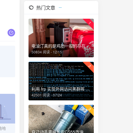
热门文章
1
电油汀真的是鸡肋一般的存在，累觉不爱！
50834 阅读 - 12/15
2
利用 frp 实现外网访问黑群晖 NAS
42501 阅读 - 07/24
3
哈哈
自己动手更换长安CS55汽油滤芯、机油和机油滤芯