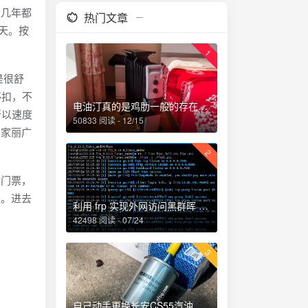
这几年都
热门文章
天。按
1
是很舒
够扣，不
电油汀真的是鸡肋一般的存在，累觉不爱！
所以速度
50833 阅读 - 12/15
万家丽广
2
门票，
走。进去
利用 frp 实现外网访问黑群晖 NAS
42498 阅读 - 07/24
3
自己动手更换长安CS55汽油滤芯、机油和机油滤芯