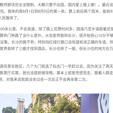
教师那块完全没限制，大概只要不出国，国内爱上哪上哪）。最近
完。我休的是8月1日到8月5日的第一批，算上前后两个周末，能有9
人民服务了。
400多公里，不走高速，除了路上花费时间多，国道乃至乡道跑着还
算熟门熟路了没什么意外。从张家界跑到长沙，就开始担心12分不
是没事。长沙的路不熟，特别怕红绿灯路口没有提前进正确的车道，
家界是转了三圈才找到酒店，长沙也转了一圈，但长沙住的地方在
风景名胜区，几个大门就选了标志门一早赶过去。因为关注了两天
售票厅买票。我也没提前做攻略，基本上就是凭感觉走，跟着人群
样吧，对我来说就是没坐过坐一次反正不会再坐第二次。