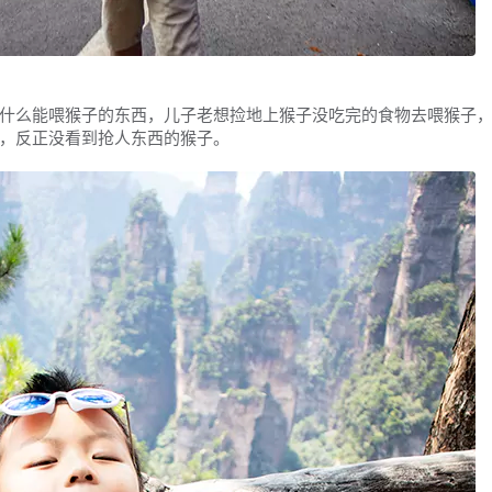
么能喂猴子的东西，儿子老想捡地上猴子没吃完的食物去喂猴子，
，反正没看到抢人东西的猴子。