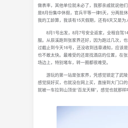
做表率，其他单位就未必了，我那亲戚就说他们
是8月份集中休假，官兵平等一律5天，分两批休
我的工龄算，我该有15天假期，还有6天又是为
8月1号出发，8月7号安全返家，全程自驾1
服。从辰溪跑到张家界还好，因为跑过几次，也
过截止到今天16号，还没收到违章通知，应该
也不敢太快。最难受的还是找酒店的位置，在张
场边上，特别堵车，转一圈都很难受。
游玩的第一站是张家界，凭感觉锁定了武陵源
感觉挺好买，也就没在网上买，直接到大门口的
就被一车拉到山顶坐“百龙天梯”，感觉也就那