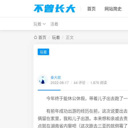
首页
网站简史
玩着
活着
首页
/
玩着
/
正文
玩着
秦大叔
2022-08-17
/
44 评论
/
1,876 阅读
今年终于能休公休假，带着儿子出去跑了一
有前年成功出游的经历在前，这次说要出去，
俩留在家里，我和儿子出游。本来想和亲戚去贵
点就在湖南省内窜吧（这次跑去三亚的就倒霉了