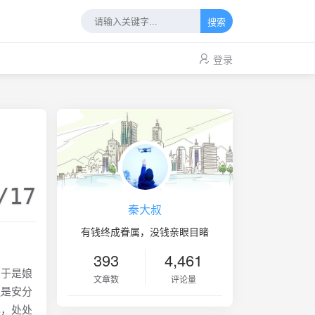
搜索
登录
/17
秦大叔
有钱终成眷属，没钱亲眼目睹
393
4,461
于是娘
文章数
评论量
还是安分
己，处处