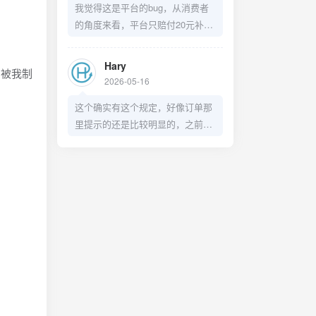
我觉得这是平台的bug，从消费者
的角度来看，平台只赔付20元补偿
这么处理不太妥当，有点店大欺客
了。
Hary
被我制
2026-05-16
这个确实有这个规定，好像订单那
里提示的还是比较明显的，之前我
兑换过洗车券，也是赶在过期前几
天去洗了，只不过这个预约30天之
后的日期着实有点BUG了