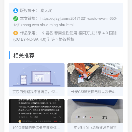
版权属于：
秦大叔
本文链接：
https://qfsyj.com/20171221-casio-wva-m650-
1ajf-zhong-wen-shuo-ming-shu.html
作品采用：
《
署名-非商业性使用-相同方式共享 4.0 国际
(CC BY-NC-SA 4.0)
》许可协议授权
相关推荐
京东的处理我不甚满意，但又觉得没毛病！
长安CS55更换电瓶以及去4S维修OBD端口
190G流量的电信卡应该能弥补流量不够用的窘境了
中兴U10L 4G随身WiFi退货