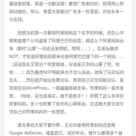
量就是财富，真是一点都没错！要想广告卖的好，就得用心把
网站做好。所以，希望大家能对广告多一份宽容，对站长多一
分支持。
回想当初第一次看到阿里妈妈这个名字的时候，还在心中
暗笑是哪个公司盗版了阿里巴巴的创意，搞这么个阿里妈妈出
来（那时“山寨”一词还没发明呢，呵呵……）。后来玩雅虎
NCP，才知道阿里妈妈原来也是阿里巴巴旗下的一个网站……
（话说现在又冒出个阿里姐姐，应该是正宗的山寨了吧，哈
哈……）因为雅虎NCP用起来也不怎么自由，就有了玩论坛的
念头……然后就开始玩免费论坛、再到自己买空间搭论坛、直
到现在玩WordPress，一路磕磕碰碰走来，阿里妈妈一直伴身
旁。（哈哈，这也是事实，我不是枪手！）折腾了这么多年的
阿里妈妈，多少也积累了些许的心得体会，在这跟大家交流交
流自己对阿里妈妈的一些感受。
首先奉劝大家不要作弊，无论你是用阿里妈妈还是用
Google AdSense，或是其它。说好听点，做什么都得讲个诚