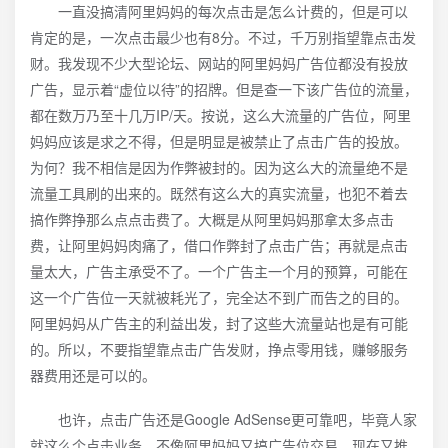
一直没搞清阿里妈妈的每次点击是怎么计费的，但是可以
肯定的是，一次点击最少也有8分。不过，千万别指望靠点击发
财。我发现不少大型论坛、网站的阿里妈妈广告位都没有投放
广告，显示着“虚位以待”的招牌。但是查一下该广告位的流量，
都在数万乃至十几万IP/天。按说，这么大流量的广告位，阿里
妈妈应该是求之不得，但是明显是被禁止了点击广告的投放。
为何？我不相信是因为作弊被封的。因为这么大的流量绝不是
流量工具刷的出来的。既然有这么大的真实流量，也犯不着去
搞作弊挣那么点点击费了。大概是从阿里妈妈那拿太多点击
费，让阿里妈妈肉痛了，借口作弊封了点击广告；再就是点击
量太大，广告主承受不了。一个广告主一个月的预算，可能在
这一个广告位一天就被耗光了，完全达不到广而告之的目的。
阿里妈妈从广告主的利益出发，封了这些大流量站也是有可能
的。所以，不要指望靠点击广告发财，挣点零用钱，赚够服务
器费用还是可以的。
也许，点击广告还是Google AdSense更可靠吧，毕竟人家
就这么个点击业务，不像阿里妈妈又搞广告位交易，现在又推