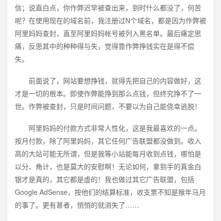
信；说直白点，你作弊迟早被查出来，到时什么都没了，何苦
呢？在使用现在的域名前，我注册过N个域名，都是因为作弊被
阿里妈妈查封，直至阿里妈妈帐号被列入黑名单。最后痛定思
痛，反思其中的种种得与失，觉得靠作弊挣钱实在是得不偿
失。
前面说了，网站要想挣钱，就得先把自己的内容做好，这
才是一切的根本。即使作弊能挣到那么点钱，但终究挣不了一
世。作弊被查封，只是时间问题，不要以为自己能侥幸逃脱！
阿里妈妈的付款方式非常人性化，这是我最喜欢的一点。
按月付款，除了阿里妈妈，其它任何广告联盟都没做到。收入
高的大站可能无所谓，但是我等小站能每月收到点钱，哪怕是
以分、角计，也是莫大的安慰啊！无论如何，拿到手的真金白
银才是真的，其它都是虚的！我也做过其它广告联盟，包括
Google AdSense，按他们的结算标准，收支票不知是猴年马月
的事了。更有甚者，悄悄的就消失了……