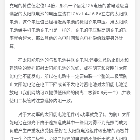
充电的补偿值定位1.4倍，那么一个额定12V电压的蓄电池应当
选配的太阳能电池的电压应该在12V×1.4=16.8V左右的太阳能
电池，这个电压值已经接近蓄电池的极限充电电压。用太阳能
电池给手机电池充电也是一样的，充电的电压越高则充电的功
率就会越大，那么其他的充电时间和充电补偿值就要另外计
算。
在太阳能电池的与蓄电池并联充电时,还要注意防止树木和
建筑物的遮挡照射太阳能电池的光线，或在阴天和夜晚时太阳
能电池不能发电，所以在电路中一定要串联一个整流二极管防
止太阳能电池在电压下降或者不发电时蓄电池对太阳能电池逆
放电（我们网站可以提供低压降的隔离二极管0.8元一个）,并联
使用二极管时注意选择内阻一致。
对于大功率的太阳能电池组件(小功率就免了)。为防止太阳
能电池在强光下由于遮挡造成其中一些因为得不到光照而成为
负载产生严重发热受损,最好在太阳能电池组件输出端的两极并
联一个旁路二极管，旁路二极管的电流值不能低于该块太阳能