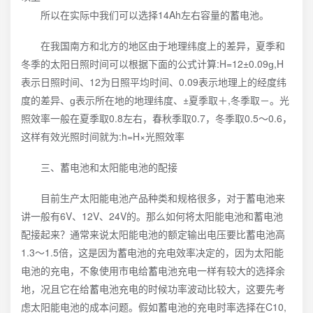
所以在实际中我们可以选择14Ah左右容量的蓄电池。
在我国南方和北方的地区由于地理纬度上的差异，夏季和
冬季的太阳日照时间可以根据下面的公式计算:H=12±0.09ɡ,H
表示日照时间、12为日照平均时间、0.09表示地理上的经度纬
度的差异、ɡ表示所在地的地理纬度、±夏季取＋,冬季取－。光
照效率一般在夏季取0.8左右，春秋季取0.7，冬季取0.5～0.6，
这样有效光照时间就为:h=H×光照效率
三、蓄电池和太阳能电池的配接
目前生产太阳能电池产品种类和规格很多，对于蓄电池来
讲一般有6V、12V、24V的。那么如何将太阳能电池和蓄电池
配接起来？通常来说太阳能电池的额定输出电压要比蓄电池高
1.3～1.5倍，这是因为蓄电池的充电效率决定的，因为太阳能
电池的充电，不象使用市电给蓄电池充电一样有较大的选择余
地，况且它在给蓄电池充电的时候功率波动比较大，这要先考
虑太阳能电池的成本问题。假如蓄电池的充电时率选择在C10,