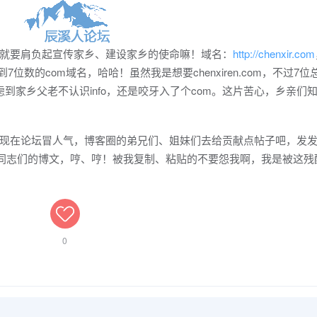
要肩负起宣传家乡、建设家乡的使命嘛！域名：
http://chenxir.com
7位数的com域名，哈哈！虽然我是想要chenxiren.com，不过7位
虑到家乡父老不认识info，还是咬牙入了个com。这片苦心，乡亲们
在论坛冒人气，博客圈的弟兄们、姐妹们去给贡献点帖子吧，发发
”同志们的博文，哼、哼！被我复制、粘贴的不要怨我啊，我是被这残
0