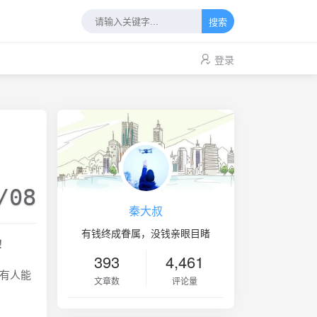
搜索
登录
/08
秦大叔
有钱终成眷属，没钱亲眼目睹
！
393
4,461
有人能
文章数
评论量