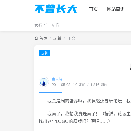
首页
网站简史
玩着
活着
首页
/
玩着
/
正文
玩着
秦大叔
2011-05-08
/
0 评论
/
1,246 阅读
我真是闲的蛋疼啊，我竟然还要玩论坛！我TM还
我疯了，我想我真是疯了！（据说，论坛主机
找出这个LOGO的原版吗？嘿嘿……）