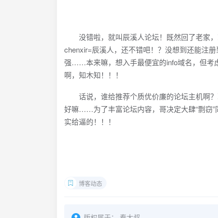
没错啦，就叫辰溪人论坛！既然回了老家，就
chenxir=辰溪人，还不错吧！？没想到还能注册到
强……本来嘛，想入手最便宜的info域名，但考
啊，知木知！！！
话说，谁给推荐个质优价廉的论坛主机啊？现
好嘛……为了丰富论坛内容，哥决定大肆“剽窃
实给逼的！！！
博客动态
版权属于：
秦大叔