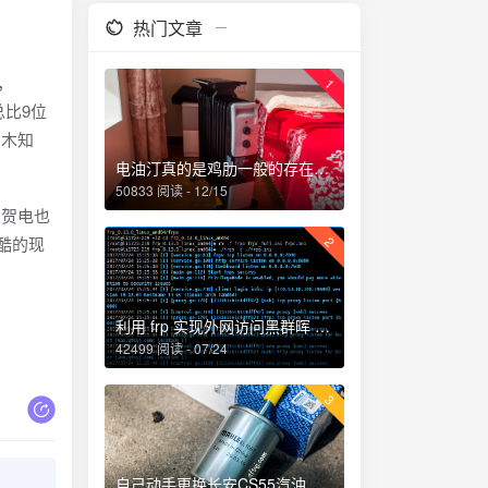
热门文章
，
1
总比9位
知木知
电油汀真的是鸡肋一般的存在，累觉不爱！
50833 阅读 - 12/15
贺电也
酷的现
2
利用 frp 实现外网访问黑群晖 NAS
42499 阅读 - 07/24
3
自己动手更换长安CS55汽油滤芯、机油和机油滤芯