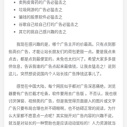
卖狗皮膏药的广告必猛击之
垃圾网游的广告必猛击之
骗钱的股票软件必猛击之
谷歌自己给自己打的广告必猛击之
其它的挑自己感兴趣的击之
我现在感兴趣的是，哪个广告主开的价最高。只有点到那
些高价广告，才能让站长朋友们的荷包更鼓一点。要是我点来
点去，都是点到最便宜的，未免也太扫兴了。希望大家多多提
供信息，告诉我谁的广告点起来最值钱，让我去猛击之！说到
这儿，突然想说说国内个人站长挂广告挣钱这事儿了。
感觉在中国大陆，每个网民似乎都对广告深恶痛绝，浏览
器要有广告拦截才吃香，软件要用去广告版 。不否认，我也很
讨厌弹窗、视频类的广告，但是我觉得页面嵌入的图片或文字
广告只要布局合理也并不碍眼啊，也不妨碍正常的阅读，为什
么大家都不愿意点一点呢？其实抛开对广告内容的兴趣不说，
就当是对站长的一种赞助也是应该动动鼠标的！人力资源就当