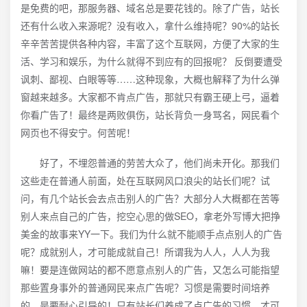
是免费的吧，那服务器、域名总是要花钱的。除了广告，站长
还有什么收入来源呢？没有收入，拿什么维持呢？90%的站长
辛辛苦苦提供各种内容，丰富了这个互联网，方便了大家的生
活、学习和娱乐，为什么就得不到应有的回报呢？ 反倒要遭受
讽刺、鄙视、白眼等等……这种现象，大概也解释了为什么弹
窗越来越多。大家都不肯点广告，那就只有霸王硬上弓，逼着
你看广告了！最终是两败俱伤，站长背负一身骂名，网民看个
网页也不得安宁。何苦呢！
好了，不埋怨普通的劳苦大众了，他们尚未开化。那我们
这些走在普通人前面，处在互联网风口浪尖的站长们呢？试
问，有几个站长会去点击别人的广告？大部分人大概都在苦等
别人来点自己的广告，挖空心思的做SEO，拿老外写博大把挣
美金的故事来YY一下。我们为什么就不能顺手点点别人的广告
呢？成就别人，才可能成就自己！所谓我为人人，人人为我
嘛！要是连做网站的都不愿意点别人的广告，又怎么可能指望
那些置身事外的普通网民来点广告呢？习惯是需要时间培养
的，是要耐心引导的！只有站长们养成了点广告的习惯，才可