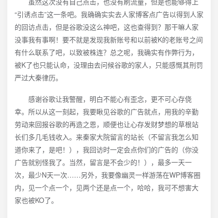
虽然这次没有自己点击，也没有刷流量，但是也能够得上
“引诱点击”这一条吧。我确确实实去人家博客点广告以得到人家
的回访点击，但是谷歌没这么神吧，这也查得到？那干嘛人家
没事我有事啊！要不就是发现我新账号和以前被K的老账号之间
有什么联系了吧，以致被株连？总之呢，我确实有作弊行为，
被K了也只能认命，没理由去问候谷歌的家人，只能感慨其刑罚
严过大秦律历。
感谢谷歌让我警醒，明白不能心有歪念，更不可心存侥
幸。所以从这一刻起，我要瞅见谷歌的广告就点，用我的辛勤
劳动来回报谷歌的再造之恩，顺便也让心存发财梦想的草根站
长们多几毛钱收入。来秦家大院留言的站长（不留言我怎么知
道你来了，是吧！），我回访时一定会点你们的广告的（你没
广告就别怪我了。当然，留言是不会少的！），最多一天一
次，最少N天一次……另外，我要像幽灵一样游荡在WP博客圈
内，见一个点一个，见两个还是点一个，哈哈，我可不想害大
家也被KO了。