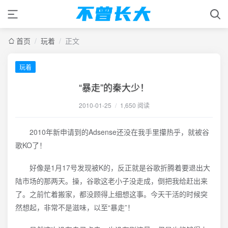
首页
/
玩着
/
正文
玩着
“暴走”的秦大少！
2010-01-25
/
1,650 阅读
2010年新申请到的Adsense还没在我手里攥热乎，就被谷
歌KO了！
好像是1月17号发现被K的，反正就是谷歌折腾着要退出大
陆市场的那两天。操，谷歌这老小子没走成，倒把我给赶出来
了。之前忙着搬家，都没顾得上细想这事。今天干活的时候突
然想起，非常不是滋味，以至“暴走”！