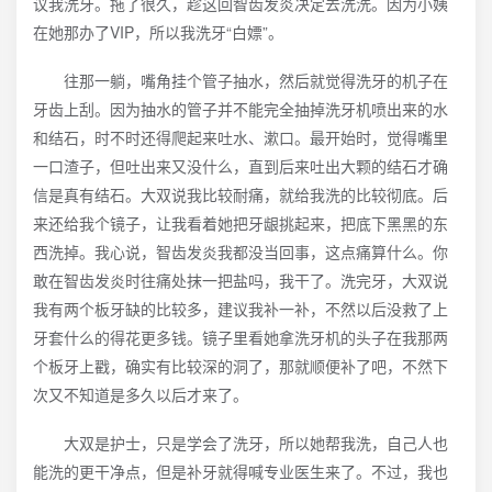
议我洗牙。拖了很久，趁这回智齿发炎决定去洗洗。因为小姨
在她那办了VIP，所以我洗牙“白嫖”。
往那一躺，嘴角挂个管子抽水，然后就觉得洗牙的机子在
牙齿上刮。因为抽水的管子并不能完全抽掉洗牙机喷出来的水
和结石，时不时还得爬起来吐水、漱口。最开始时，觉得嘴里
一口渣子，但吐出来又没什么，直到后来吐出大颗的结石才确
信是真有结石。大双说我比较耐痛，就给我洗的比较彻底。后
来还给我个镜子，让我看着她把牙龈挑起来，把底下黑黑的东
西洗掉。我心说，智齿发炎我都没当回事，这点痛算什么。你
敢在智齿发炎时往痛处抹一把盐吗，我干了。洗完牙，大双说
我有两个板牙缺的比较多，建议我补一补，不然以后没救了上
牙套什么的得花更多钱。镜子里看她拿洗牙机的头子在我那两
个板牙上戳，确实有比较深的洞了，那就顺便补了吧，不然下
次又不知道是多久以后才来了。
大双是护士，只是学会了洗牙，所以她帮我洗，自己人也
能洗的更干净点，但是补牙就得喊专业医生来了。不过，我也