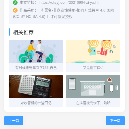
本文链接：
https://qfsyj.com/20210904-xi-ya.html
作品采用：
《
署名-非商业性使用-相同方式共享 4.0 国际
(CC BY-NC-SA 4.0)
》许可协议授权
相关推荐
有时候也得拿玄学哄哄自己
又是祖宗保佑
对收音机的一些回忆
在抖音被骂惨了，哈哈
上一篇
下一篇