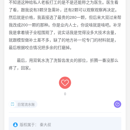
不知道这种给私人老板打工的是不是还能称之为医生。医生看
了看，跟我说有3颗牙急需补，还有2颗可以观察观察再决定。
然后就是价格，我直接选了最贵的280一颗，但后来大双过来帮
我改成200一颗的那种。你是业内人士，你说啥就是啥吧。补牙
我是拿着镜子全程围观了，说实话我是觉得没多大技术含量，
就跟模型做补土差不多，缺了的地方补一坨专门的材料就是，
最后根据咬合情况把多余的打磨掉。
最后，用双氧水洗了洗智齿发炎的部位，折腾一番没那么
疼了，回家。
0
日常流水账
版权属于：
秦大叔