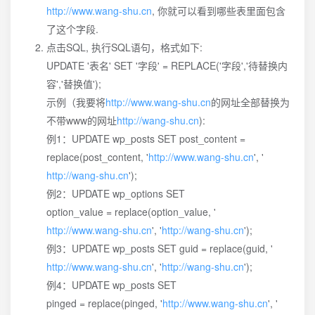
http://www.wang-shu.cn
, 你就可以看到哪些表里面包含
了这个字段.
点击SQL, 执行SQL语句，格式如下:
UPDATE '表名' SET '字段' = REPLACE('字段','待替换内
容','替换值');
示例（我要将
http://www.wang-shu.cn
的网址全部替换为
不带www的网址
http://wang-shu.cn
):
例1：UPDATE wp_posts SET post_content =
replace(post_content, '
http://www.wang-shu.cn
', '
http://wang-shu.cn
');
例2：UPDATE wp_options SET
option_value = replace(option_value, '
http://www.wang-shu.cn
', '
http://wang-shu.cn
');
例3：UPDATE wp_posts SET guid = replace(guid, '
http://www.wang-shu.cn
', '
http://wang-shu.cn
');
例4：UPDATE wp_posts SET
pinged = replace(pinged, '
http://www.wang-shu.cn
', '