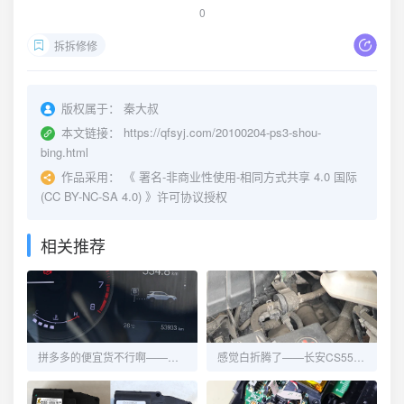
0
拆拆修修
版权属于：
秦大叔
本文链接：
https://qfsyj.com/20100204-ps3-shou-
bing.html
作品采用：
《
署名-非商业性使用-相同方式共享 4.0 国际
(CC BY-NC-SA 4.0)
》许可协议授权
相关推荐
拼多多的便宜货不行啊——长安CS55再换碳罐电磁阀
感觉白折腾了——长安CS55更换碳罐电磁阀