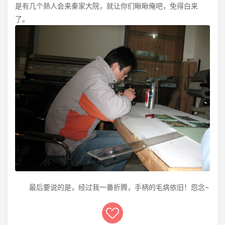
是有几个熟人会来秦家大院，就让你们瞅瞅俺吧，免得白来
了。
最后要说的是，经过我一番折腾，手柄的毛病依旧！怨念~