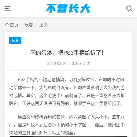
首页
/
玩着
/
正文
玩着
闲的蛋疼，把PS3手柄给拆了！
2010-02-04
/
3,268 阅读
PS3手柄的△键老是抽风，明明没按过它，它却时不时自
动给你来一下。大的影响倒没有，但却严重影响了大少我的游
戏心情。其实，这个毛病半年前就有了，只是一直忍着没去折
腾它。正好这两天没啥可折腾的，就顺手把这个手柄给拆了。
奥西文印修机器用的套筒、内六角起子大大小小，五花八
门，但是却找不到适合拆手柄的小十字起……最后只能用图中
简陋的工具强行卸掉手柄上的螺丝。