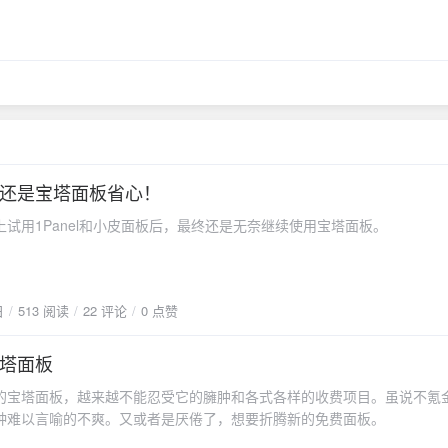
还是宝塔面板省心！
用1Panel和小皮面板后，最终还是无奈继续使用宝塔面板。
日
513 阅读
22 评论
0 点赞
塔面板
塔面板，越来越不能忍受它的臃肿和各式各样的收费项目。虽说不氪
种难以言喻的不爽。又或者是厌倦了，想要折腾新的免费面板。