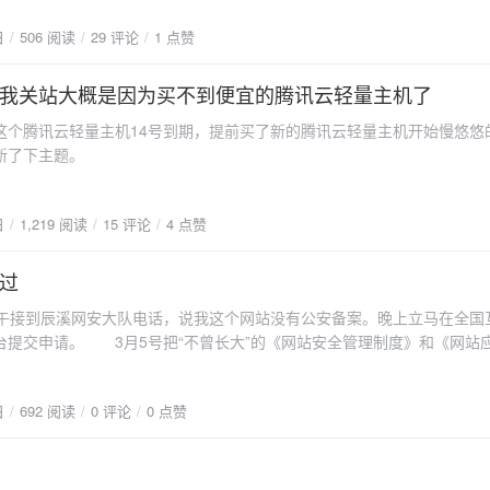
日
506 阅读
29 评论
1 点赞
我关站大概是因为买不到便宜的腾讯云轻量主机了
腾讯云轻量主机14号到期，提前买了新的腾讯云轻量主机开始慢悠悠
新了下主题。
日
1,219 阅读
15 评论
4 点赞
过
接到辰溪网安大队电话，说我这个网站没有公安备案。晚上立马在全国
台提交申请。 3月5号把“不曾长大”的《网站安全管理制度》和《网站
上拍照发给网安。 4月9号公安备案审核通过，获得“湘公网安备
0046号”。
日
692 阅读
0 评论
0 点赞