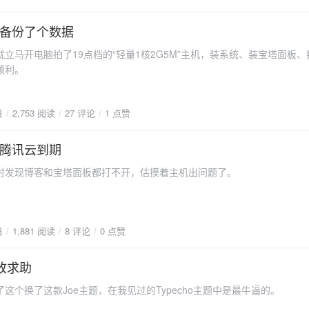
备份了个数据
马开电脑拍了19点档的“轻量1核2G5M”主机，装系统、装宝塔面板、
顺利。
日
2,753 阅读
27 评论
1 点赞
腾讯云到期
现博客和宝塔面板都打不开，估摸着主机出问题了。
日
1,881 阅读
8 评论
0 点赞
修改求助
个换了这款Joe主题，在我见过的Typecho主题中是最牛逼的。