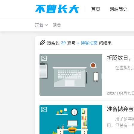
首页
网站简史
玩着
活着
搜索到
39
篇与
» 博客动态
的结果
折腾数日，
2026-04-15
在虚拟机上试
2026年04月15
准备抛弃宝
2026-03-13
用了多年的宝
用，但总有一