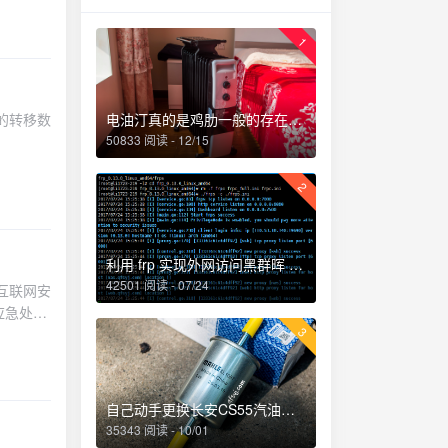
1
的转移数
电油汀真的是鸡肋一般的存在，累觉不爱！
50833 阅读 - 12/15
2
利用 frp 实现外网访问黑群晖 NAS
42501 阅读 - 07/24
互联网安
应急处置
3
自己动手更换长安CS55汽油滤芯、机油和机油滤芯
35343 阅读 - 10/01